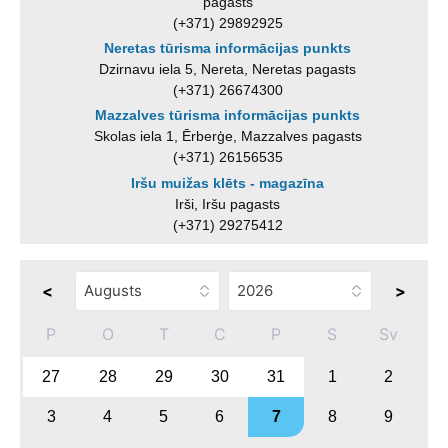
pagasts
(+371) 29892925
Neretas tūrisma informācijas punkts
Dzirnavu iela 5, Nereta, Neretas pagasts
(+371) 26674300
Mazzalves tūrisma informācijas punkts
Skolas iela 1, Ērberģe, Mazzalves pagasts
(+371) 26156535
Iršu muižas klēts - magazīna
Irši, Iršu pagasts
(+371) 29275412
<
>
P
O
T
C
P
S
Sv
27
28
29
30
31
1
2
3
4
5
6
7
8
9