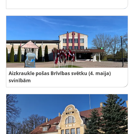
Aizkraukle pošas Brīvības svētku (4. maija)
svinībām