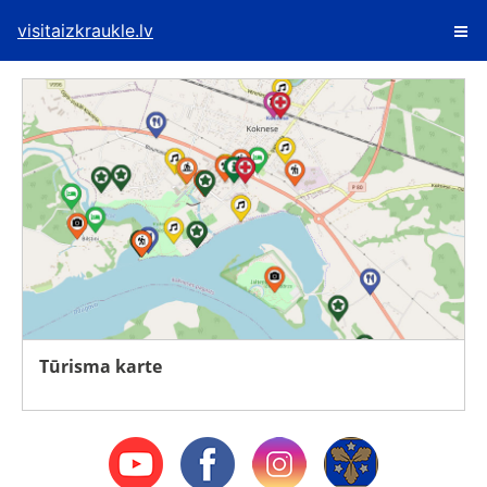
visitaizkraukle.lv
Tūrisma karte