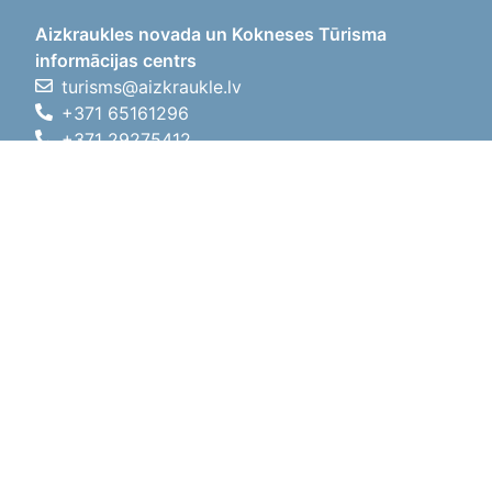
Aizkraukles novada un Kokneses Tūrisma
informācijas centrs
turisms@aizkraukle.lv
+371 65161296
+371 29275412
1905.gada iela 7, Koknese,
Aizkraukles novads, LV-5113
Darba laiki
Darba laiki
01.05.2026 - 30.09.2026
P, O, T, C, P
09:00 - 18:00
Pusdienu laiks
12:00 - 13:00
S
10:00 - 15:00
Sv
11:00 - 14:00
01.10.2025 - 30.04.2026
P, O, T, C, P
08:00 - 17:00
Pusdienu laiks
12:00