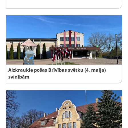
Aizkraukle pošas Brīvības svētku (4. maija)
svinībām