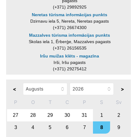
pagasts
(+371) 29892925
Neretas tūrisma informācijas punkts
Dzirnavu iela 5, Nereta, Neretas pagasts
(+371) 26674300
Mazzalves tūrisma informācijas punkts
Skolas iela 1, Ērberģe, Mazzalves pagasts
(+371) 26156535
Iršu muižas klēts - magazīna
Irši, Iršu pagasts
(+371) 29275412
<
>
P
O
T
C
P
S
Sv
27
28
29
30
31
1
2
3
4
5
6
7
8
9