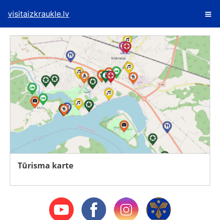
visitaizkraukle.lv
Tūrisma karte