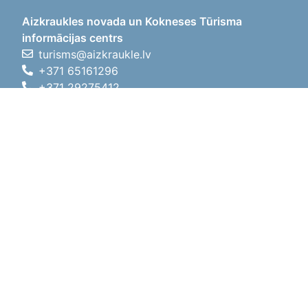
Aizkraukles novada un Kokneses Tūrisma
informācijas centrs
turisms@aizkraukle.lv
+371 65161296
+371 29275412
1905.gada iela 7, Koknese,
Aizkraukles novads, LV-5113
Darba laiki
Darba laiki
01.05.2026 - 30.09.2026
P, O, T, C, P
09:00 - 18:00
Pusdienu laiks
12:00 - 13:00
S
10:00 - 15:00
Sv
11:00 - 14:00
01.10.2025 - 30.04.2026
P, O, T, C, P
08:00 - 17:00
Pusdienu laiks
12:00