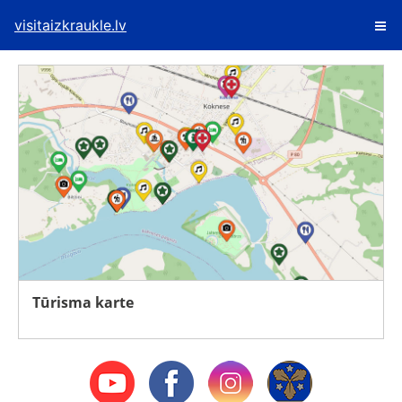
visitaizkraukle.lv
Tūrisma karte