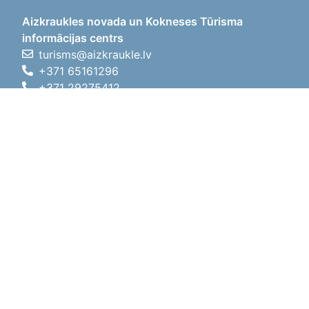
Aizkraukles novada un Kokneses Tūrisma
informācijas centrs
turisms@aizkraukle.lv
+371 65161296
+371 29275412
1905.gada iela 7, Koknese,
Aizkraukles novads, LV-5113
Darba laiki
Darba laiki
01.05.2026 - 30.09.2026
P, O, T, C, P
09:00 - 18:00
Pusdienu laiks
12:00 - 13:00
S
10:00 - 15:00
Sv
11:00 - 14:00
01.10.2025 - 30.04.2026
P, O, T, C, P
08:00 - 17:00
Pusdienu laiks
12:00