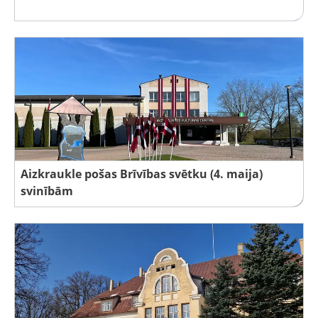
Aizkraukle pošas Brīvības svētku (4. maija)
svinībām