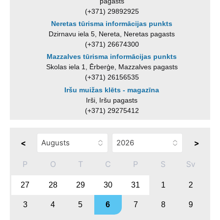
pagasts
(+371) 29892925
Neretas tūrisma informācijas punkts
Dzirnavu iela 5, Nereta, Neretas pagasts
(+371) 26674300
Mazzalves tūrisma informācijas punkts
Skolas iela 1, Ērberģe, Mazzalves pagasts
(+371) 26156535
Iršu muižas klēts - magazīna
Irši, Iršu pagasts
(+371) 29275412
<
>
P
O
T
C
P
S
Sv
27
28
29
30
31
1
2
3
4
5
6
7
8
9