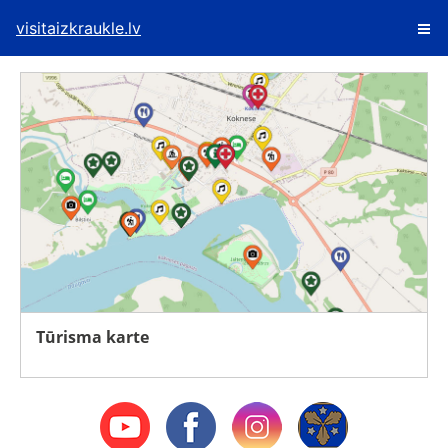
visitaizkraukle.lv
Tūrisma karte