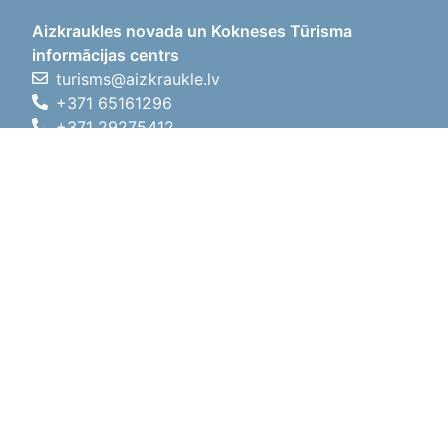
Aizkraukles novada un Kokneses Tūrisma
informācijas centrs
turisms@aizkraukle.lv
+371 65161296
+371 29275412
1905.gada iela 7, Koknese,
Aizkraukles novads, LV-5113
Darba laiki
Darba laiki
01.05.2026 - 30.09.2026
P, O, T, C, P
09:00 - 18:00
Pusdienu laiks
12:00 - 13:00
S
10:00 - 15:00
Sv
11:00 - 14:00
01.10.2025 - 30.04.2026
P, O, T, C, P
08:00 - 17:00
Pusdienu laiks
12:00