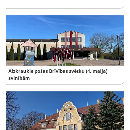
Aizkraukle pošas Brīvības svētku (4. maija)
svinībām