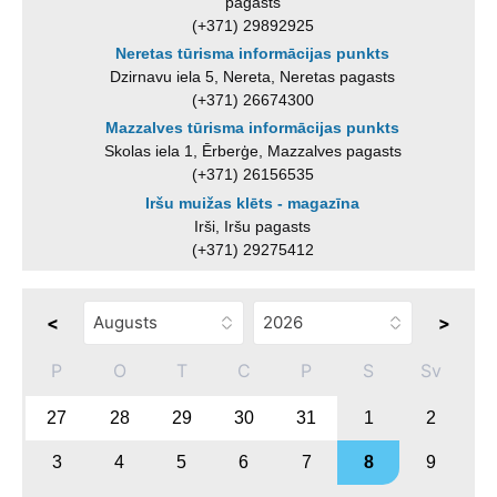
pagasts
(+371) 29892925
Neretas tūrisma informācijas punkts
Dzirnavu iela 5, Nereta, Neretas pagasts
(+371) 26674300
Mazzalves tūrisma informācijas punkts
Skolas iela 1, Ērberģe, Mazzalves pagasts
(+371) 26156535
Iršu muižas klēts - magazīna
Irši, Iršu pagasts
(+371) 29275412
<
>
P
O
T
C
P
S
Sv
27
28
29
30
31
1
2
3
4
5
6
7
8
9