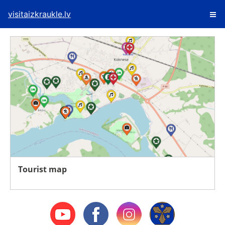
visitaizkraukle.lv
Tourist map