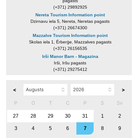
pagasts
(+371) 29892925
Nereta Tourism Information point
Dzirnavu iela 5, Nereta, Neretas pagasts
(+371) 26674300
Mazzalve Tourism Information point
Skolas iela 1, Ērberģe, Mazzalves pagasts
(+371) 26156535
Irši Manor Barn - Magazina
Irši, Iršu pagasts
(+371) 29275412
<
>
P
O
T
C
P
S
Sv
27
28
29
30
31
1
2
3
4
5
6
7
8
9