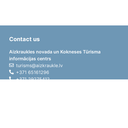
Contact us
Aizkraukles novada un Kokneses Tūrisma
informācijas centrs
turisms@aizkraukle.lv
+371 65161296
+371 29275412
1905.gada iela 7, Koknese,
Aizkraukles novads, LV-5113
Working hours
Working hours
01.05.2026 - 30.09.2026