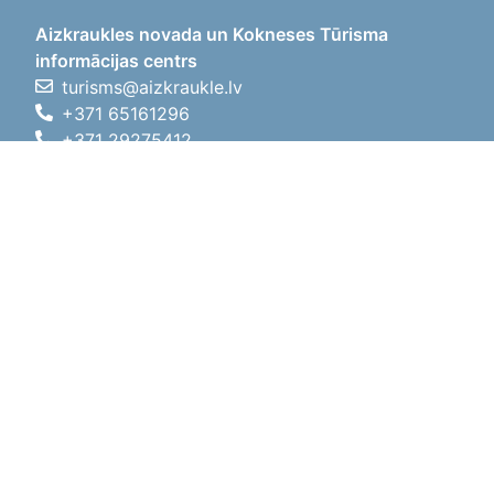
Aizkraukles novada un Kokneses Tūrisma
informācijas centrs
turisms@aizkraukle.lv
+371 65161296
+371 29275412
1905.gada iela 7, Koknese,
Aizkraukles novads, LV-5113
Darba laiki
Darba laiki
01.05.2026 - 30.09.2026
P, O, T, C, P
09:00 - 18:00
Pusdienu laiks
12:00 - 13:00
S
10:00 - 15:00
Sv
11:00 - 14:00
01.10.2025 - 30.04.2026
P, O, T, C, P
08:00 - 17:00
Pusdienu laiks
12:00