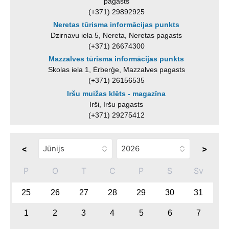
pagasts
(+371) 29892925
Neretas tūrisma informācijas punkts
Dzirnavu iela 5, Nereta, Neretas pagasts
(+371) 26674300
Mazzalves tūrisma informācijas punkts
Skolas iela 1, Ērberģe, Mazzalves pagasts
(+371) 26156535
Iršu muižas klēts - magazīna
Irši, Iršu pagasts
(+371) 29275412
<
>
P
O
T
C
P
S
Sv
25
26
27
28
29
30
31
1
2
3
4
5
6
7