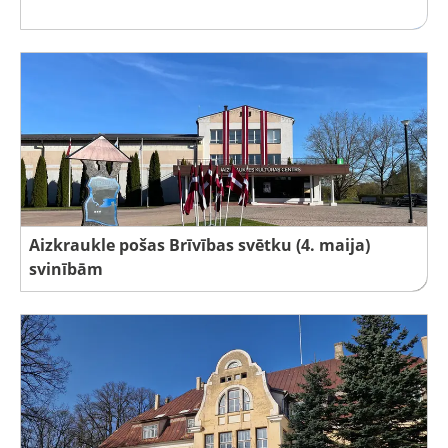
Aizkraukle pošas Brīvības svētku (4. maija)
svinībām