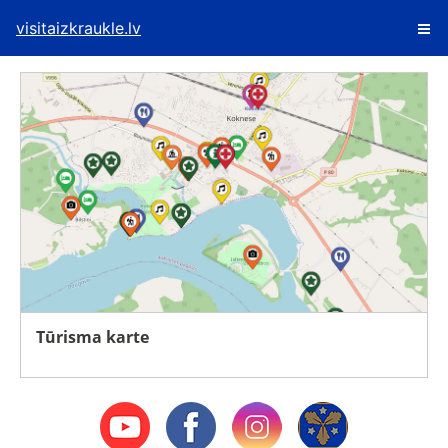
visitaizkraukle.lv
Tūrisma karte