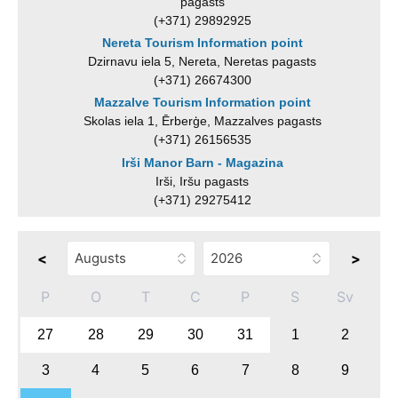
pagasts
(+371) 29892925
Nereta Tourism Information point
Dzirnavu iela 5, Nereta, Neretas pagasts
(+371) 26674300
Mazzalve Tourism Information point
Skolas iela 1, Ērberģe, Mazzalves pagasts
(+371) 26156535
Irši Manor Barn - Magazina
Irši, Iršu pagasts
(+371) 29275412
<
>
P
O
T
C
P
S
Sv
27
28
29
30
31
1
2
3
4
5
6
7
8
9