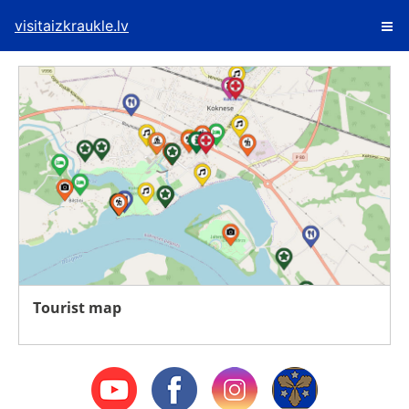
visitaizkraukle.lv
Tourist map