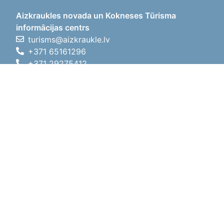
Aizkraukles novada un Kokneses Tūrisma
informācijas centrs
turisms@aizkraukle.lv
+371 65161296
+371 29275412
1905.gada iela 7, Koknese,
Aizkraukles novads, LV-5113
Working hours
Working hours
01.05.2026 - 30.09.2026
Mon, Tue, Wed, Thu, Fri
09:00 - 18:00
Lunch time
12:00 - 13:00
Sat
10:00 - 15:00
Sun
11:00 - 14:00
01.10.2025 - 30.04.2026
Mon, Tue, Wed, Thu, Fri
08:00 - 17:00