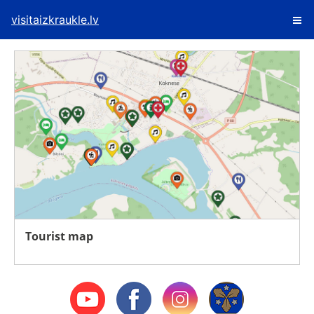
visitaizkraukle.lv
Tourist map