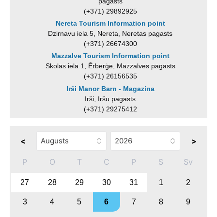
pagasts
(+371) 29892925
Nereta Tourism Information point
Dzirnavu iela 5, Nereta, Neretas pagasts
(+371) 26674300
Mazzalve Tourism Information point
Skolas iela 1, Ērberģe, Mazzalves pagasts
(+371) 26156535
Irši Manor Barn - Magazina
Irši, Iršu pagasts
(+371) 29275412
<
>
P
O
T
C
P
S
Sv
27
28
29
30
31
1
2
3
4
5
6
7
8
9