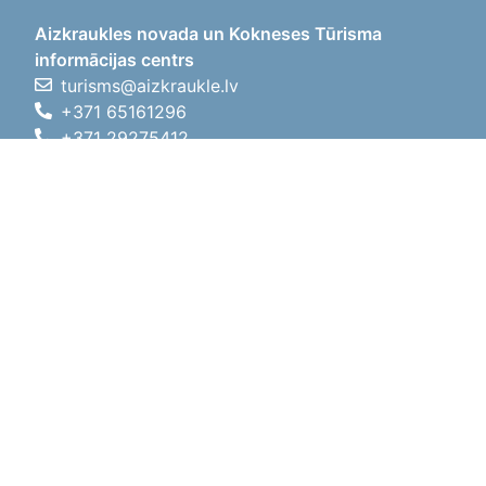
Aizkraukles novada un Kokneses Tūrisma
informācijas centrs
turisms@aizkraukle.lv
+371 65161296
+371 29275412
1905.gada iela 7, Koknese,
Aizkraukles novads, LV-5113
Working hours
Working hours
01.05.2026 - 30.09.2026
Mon, Tue, Wed, Thu, Fri
09:00 - 18:00
Lunch time
12:00 - 13:00
Sat
10:00 - 15:00
Sun
11:00 - 14:00
01.10.2025 - 30.04.2026
Mon, Tue, Wed, Thu, Fri
08:00 - 17:00