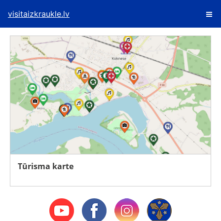
visitaizkraukle.lv
Tūrisma karte