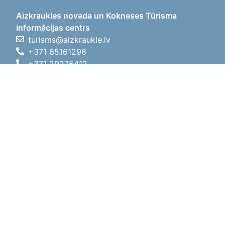
Aizkraukles novada un Kokneses Tūrisma
informācijas centrs
turisms@aizkraukle.lv
+371 65161296
+371 29275412
1905.gada iela 7, Koknese,
Aizkraukles novads, LV-5113
Darba laiki
Darba laiki
01.05.2026 - 30.09.2026
P, O, T, C, P
09:00 - 18:00
Pusdienu laiks
12:00 - 13:00
S
10:00 - 15:00
Sv
11:00 - 14:00
01.10.2025 - 30.04.2026
P, O, T, C, P
08:00 - 17:00
Pusdienu laiks
12:00