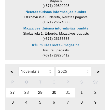
pagasts
(+371) 29892925
Neretas tūrisma informācijas punkts
Dzirnavu iela 5, Nereta, Neretas pagasts
(+371) 26674300
Mazzalves tūrisma informācijas punkts
Skolas iela 1, Ērberģe, Mazzalves pagasts
(+371) 26156535
Iršu muižas klēts - magazīna
Irši, Iršu pagasts
(+371) 29275412
<
>
P
O
T
C
P
S
Sv
27
28
29
30
31
1
2
3
4
5
6
7
8
9