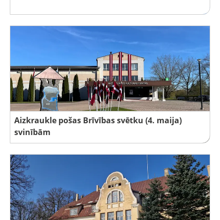
Aizkraukle pošas Brīvības svētku (4. maija)
svinībām