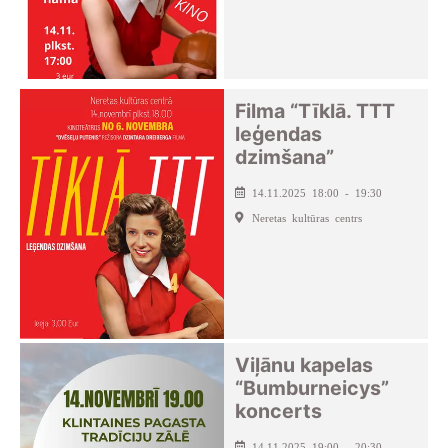
Filma “Tīklā. TTT
leģendas
dzimšana”
14.11.2025 18:00 - 19:30
Neretas kultūras centrs
Viļānu kapelas
“Bumburneicys”
koncerts
14.11.2025 19:00 - 20:30