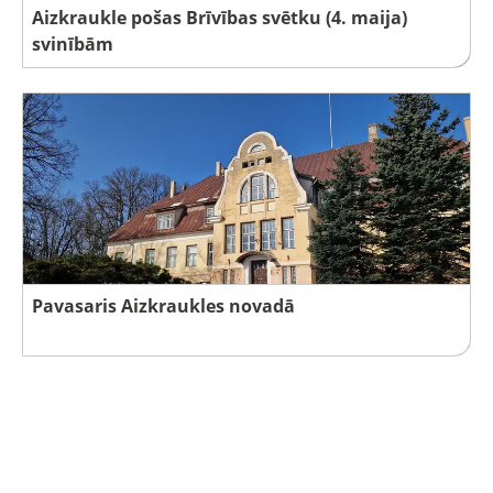
Aizkraukle pošas Brīvības svētku (4. maija)
svinībām
Pavasaris Aizkraukles novadā