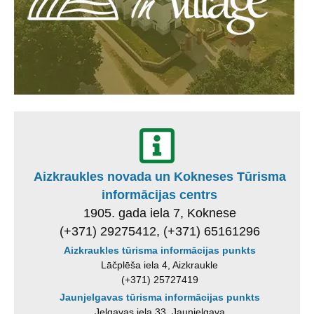
Aizkraukles novada un Kokneses Tūrisma
informācijas centrs
1905. gada iela 7, Koknese
(+371) 29275412, (+371) 65161296
Aizkraukles tūrisma informācijas punkts
Lāčplēša iela 4, Aizkraukle
(+371) 25727419
Jaunjelgavas tūrisma informācijas punkts
Jelgavas iela 33, Jaunjelgava