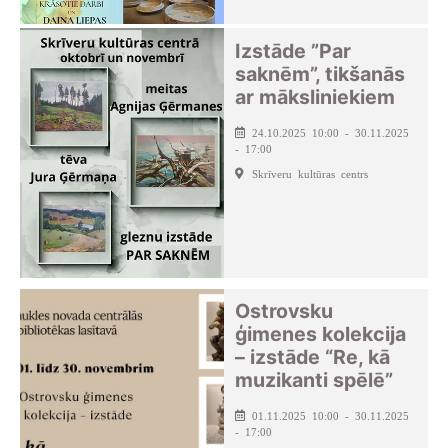
Izstāde ”Par
saknēm”, tikšanās
ar māksliniekiem
24.10.2025 10:00 - 30.11.2025
- 17:00
Skrīveru kultūras centrs
Ostrovsku
ģimenes kolekcija
– izstāde “Re, kā
muzikanti spēlē”
01.11.2025 10:00 - 30.11.2025
- 17:00