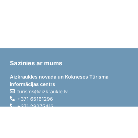
Sazinies ar mums
Aizkraukles novada un Kokneses Tūrisma
informācijas centrs
turisms@aizkraukle.lv
+371 65161296
+371 29275412
1905.gada iela 7, Koknese,
Aizkraukles novads, LV-5113
Darba laiki