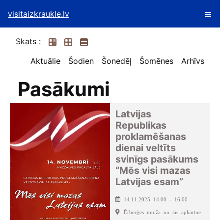
visitaizkraukle.lv
Skats :
Aktuālie
Šodien
Šonedēļ
Šomēnes
Arhīvs
Pasākumi
Latvijas
Republikas
proklamēšanas
dienai veltīts
svinīgs pasākums
“Mēs visi mazas
Latvijas esam”
14.11.2025 14:00 - 16:00
Ērberģes muiža un tās apkārtne