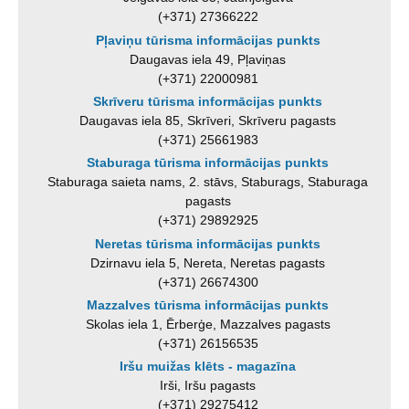
(+371) 27366222
Pļaviņu tūrisma informācijas punkts
Daugavas iela 49, Pļaviņas
(+371) 22000981
Skrīveru tūrisma informācijas punkts
Daugavas iela 85, Skrīveri, Skrīveru pagasts
(+371) 25661983
Staburaga tūrisma informācijas punkts
Staburaga saieta nams, 2. stāvs, Staburags, Staburaga
pagasts
(+371) 29892925
Neretas tūrisma informācijas punkts
Dzirnavu iela 5, Nereta, Neretas pagasts
(+371) 26674300
Mazzalves tūrisma informācijas punkts
Skolas iela 1, Ērberģe, Mazzalves pagasts
(+371) 26156535
Iršu muižas klēts - magazīna
Irši, Iršu pagasts
(+371) 29275412