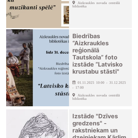
Aizkraukles novada centrālā
bibliotēka
Biedrības
“Aizkraukles
reģionālā
Tautskola” foto
izstāde “Latvisko
krustabu stāsti"
01.11.2025 10:00 - 31.12.2025
- 17:00
Aizkraukles novada centrālā
bibliotēka
Izstāde "Dzīves
gredzens" -
rakstniekam un
dzejniekam Kārlim