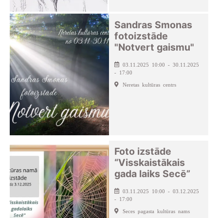
Sandras Smonas
fotoizstāde
"Notvert gaismu"
03.11.2025 10:00 - 30.11.2025
- 17:00
Neretas kultūras centrs
Foto izstāde
“Visskaistākais
gada laiks Secē”
03.11.2025 10:00 - 03.12.2025
- 17:00
Seces pagasta kultūras nams