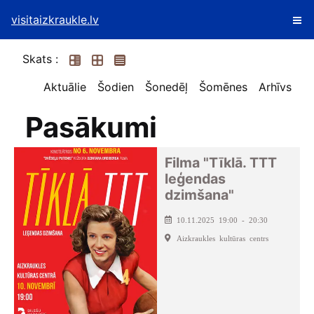
visitaizkraukle.lv
Skats :
Aktuālie
Šodien
Šonedēļ
Šomēnes
Arhīvs
Pasākumi
Filma "Tīklā. TTT
leģendas
dzimšana"
10.11.2025 19:00 - 20:30
Aizkraukles kultūras centrs