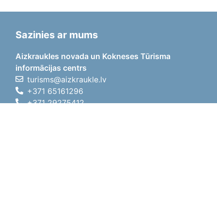
Sazinies ar mums
Aizkraukles novada un Kokneses Tūrisma
informācijas centrs
turisms@aizkraukle.lv
+371 65161296
+371 29275412
1905.gada iela 7, Koknese,
Aizkraukles novads, LV-5113
Darba laiki
Darba laiki
01.05.2026 - 30.09.2026
P, O, T, C, P
09:00 - 18:00
Pusdienu laiks
12:00 - 13:00
S
10:00 - 15:00