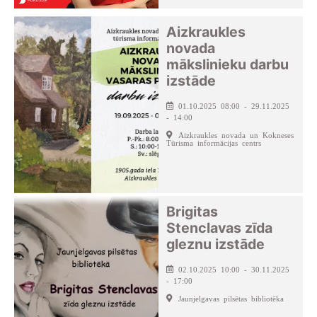
Aizkraukles
novada
mākslinieku darbu
izstāde
01.10.2025 08:00 - 29.11.2025
- 14:00
Aizkraukles novada un Kokneses
Tūrisma informācijas centrs
Brigitas
Stenclavas zīda
gleznu izstāde
02.10.2025 10:00 - 30.11.2025
- 17:00
Jaunjelgavas pilsētas bibliotēka