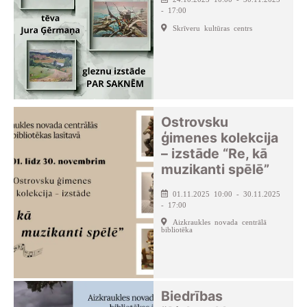
- 17:00
Skrīveru kultūras centrs
Ostrovsku
ģimenes kolekcija
– izstāde “Re, kā
muzikanti spēlē”
01.11.2025 10:00 - 30.11.2025
- 17:00
Aizkraukles novada centrālā
bibliotēka
Biedrības