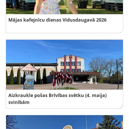
Mājas kafejnīcu dienas Vidusdaugavā 2026
Aizkraukle pošas Brīvības svētku (4. maija)
svinībām