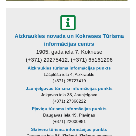
Aizkraukles novada un Kokneses Tūrisma
informācijas centrs
1905. gada iela 7, Koknese
(+371) 29275412, (+371) 65161296
Aizkraukles tūrisma informācijas punkts
Lāčplēša iela 4, Aizkraukle
(+371) 25727419
Jaunjelgavas tūrisma informācijas punkts
Jelgavas iela 33, Jaunjelgava
(+371) 27366222
Pļaviņu tūrisma informācijas punkts
Daugavas iela 49, Pļaviņas
(+371) 22000981
Skrīveru tūrisma informācijas punkts
Daugavas iela 85, Skrīveri, Skrīveru pagasts