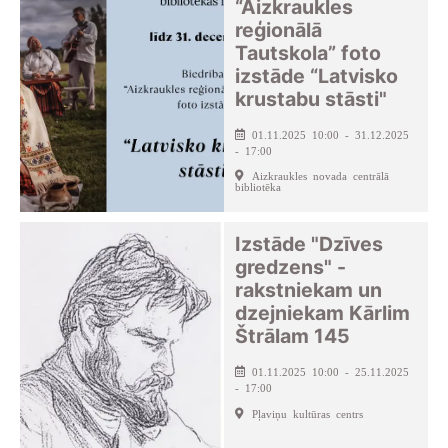
“Aizkraukles
reģionālā
Tautskola” foto
izstāde “Latvisko
krustabu stāsti"
01.11.2025 10:00 - 31.12.2025
- 17:00
Aizkraukles novada centrālā
bibliotēka
Izstāde "Dzīves
gredzens" -
rakstniekam un
dzejniekam Kārlim
Štrālam 145
01.11.2025 10:00 - 25.11.2025
- 17:00
Pļaviņu kultūras centrs