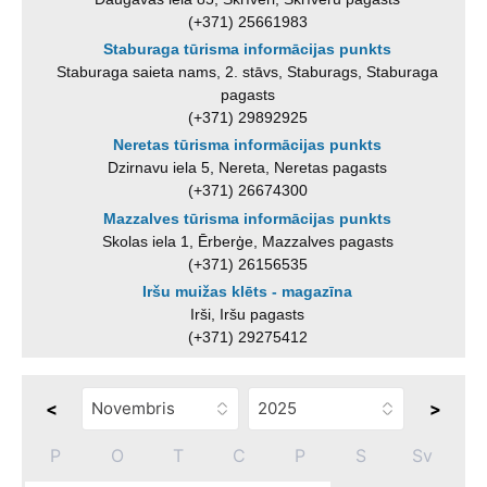
(+371) 25661983
Staburaga tūrisma informācijas punkts
Staburaga saieta nams, 2. stāvs, Staburags, Staburaga
pagasts
(+371) 29892925
Neretas tūrisma informācijas punkts
Dzirnavu iela 5, Nereta, Neretas pagasts
(+371) 26674300
Mazzalves tūrisma informācijas punkts
Skolas iela 1, Ērberģe, Mazzalves pagasts
(+371) 26156535
Iršu muižas klēts - magazīna
Irši, Iršu pagasts
(+371) 29275412
<
>
P
O
T
C
P
S
Sv