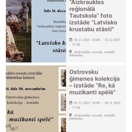
“Aizkraukles
reģionālā
Tautskola” foto
izstāde “Latvisko
krustabu stāsti"
01.11.2025 10:00 - 31.12.2025
- 17:00
Aizkraukles novada centrālā
bibliotēka
Ostrovsku
ģimenes kolekcija
– izstāde “Re, kā
muzikanti spēlē”
01.11.2025 10:00 - 30.11.2025
- 17:00
Aizkraukles novada centrālā
bibliotēka