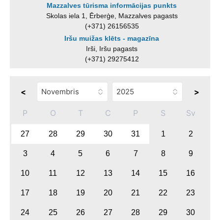
Mazzalves tūrisma informācijas punkts
Skolas iela 1, Ērberģe, Mazzalves pagasts
(+371) 26156535
Iršu muižas klēts - magazīna
Irši, Iršu pagasts
(+371) 29275412
<
>
P
O
T
C
P
S
Sv
27
28
29
30
31
1
2
3
4
5
6
7
8
9
10
11
12
13
14
15
16
17
18
19
20
21
22
23
24
25
26
27
28
29
30