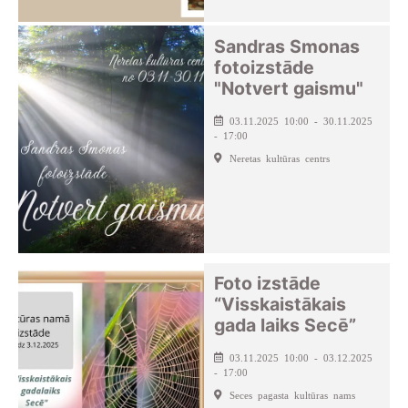
Sandras Smonas
fotoizstāde
"Notvert gaismu"
03.11.2025 10:00 - 30.11.2025
- 17:00
Neretas kultūras centrs
Foto izstāde
“Visskaistākais
gada laiks Secē”
03.11.2025 10:00 - 03.12.2025
- 17:00
Seces pagasta kultūras nams