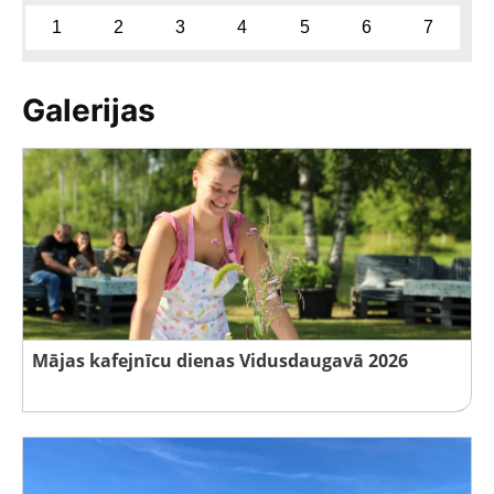
1
2
3
4
5
6
7
Galerijas
Mājas kafejnīcu dienas Vidusdaugavā 2026