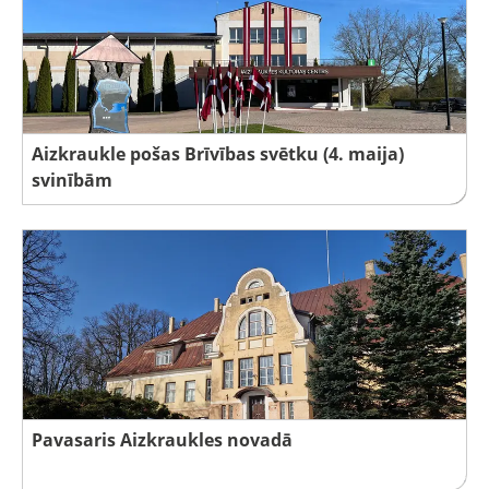
Aizkraukle pošas Brīvības svētku (4. maija)
svinībām
Pavasaris Aizkraukles novadā