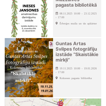
pagasta bibliotēkā
08.11.2025 10:00 - 23.12.2025
- 17:00
Ērberģes muiža un tās apkārtne
Guntas Artas
Svilpes fotogrāfiju
izstāde “Skaistākie
mirkļi”
19.11.2025 10:00 - 19.01.2026
- 17:00
Kokneses pagasta bibliotēka