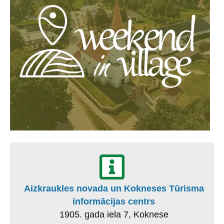
Aizkraukles novada un Kokneses Tūrisma
informācijas centrs
1905. gada iela 7, Koknese