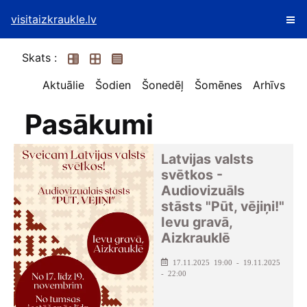
visitaizkraukle.lv
Skats :
Aktuālie
Šodien
Šonedēļ
Šomēnes
Arhīvs
Pasākumi
Latvijas valsts
svētkos -
Audiovizuāls
stāsts "Pūt, vējiņi!"
Ievu gravā,
Aizkrauklē
17.11.2025 19:00 - 19.11.2025
- 22:00