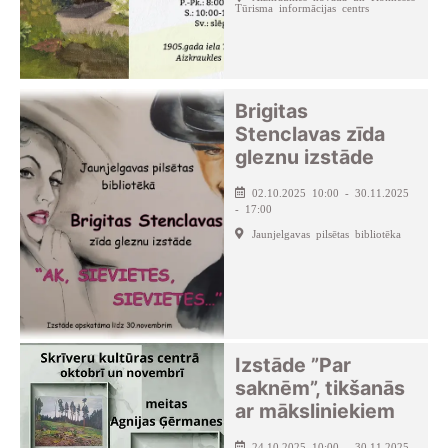
Tūrisma informācijas centrs
Brigitas
Stenclavas zīda
gleznu izstāde
02.10.2025 10:00 - 30.11.2025
- 17:00
Jaunjelgavas pilsētas bibliotēka
Izstāde ”Par
saknēm”, tikšanās
ar māksliniekiem
24.10.2025 10:00 - 30.11.2025