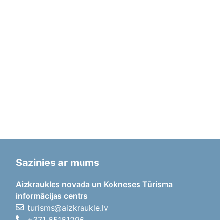
Sazinies ar mums
Aizkraukles novada un Kokneses Tūrisma
informācijas centrs
turisms@aizkraukle.lv
+371 65161296