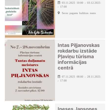
03.11.2025 10:00 - 03.12.2025
- 17:00
Seces pagasta kultūras nams
Intas Piļjanovskas
rokdarbu izstāde
Pļaviņu tūrisma
informācijas
centrā
07.11.2025 08:00 - 28.11.2025
- 17:00
Ineses Jansones