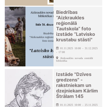
Biedrības
“Aizkraukles
reģionālā
Tautskola” foto
izstāde “Latvisko
krustabu stāsti"
01.11.2025 10:00 - 31.12.2025
- 17:00
Aizkraukles novada centrālā
bibliotēka
Izstāde "Dzīves
gredzens" -
rakstniekam un
dzejniekam Kārlim
Štrālam 145
01.11.2025 10:00 - 25.11.2025