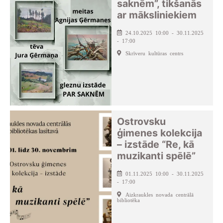
saknēm”, tikšanās
ar māksliniekiem
24.10.2025 10:00 - 30.11.2025
- 17:00
Skrīveru kultūras centrs
Ostrovsku
ģimenes kolekcija
– izstāde “Re, kā
muzikanti spēlē”
01.11.2025 10:00 - 30.11.2025
- 17:00
Aizkraukles novada centrālā
bibliotēka