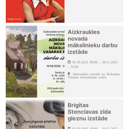
Aizkraukles
novada
mākslinieku darbu
izstāde
01.10.2025 08:00 - 29.11.2025
- 14:00
Aizkraukles novada un Kokneses
Tūrisma informācijas centrs
Brigitas
Stenclavas zīda
gleznu izstāde
02.10.2025 10:00 - 30.11.2025