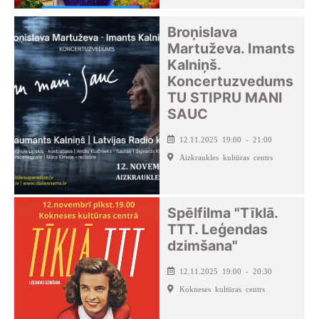
Broņislava
Martuževa. Imants
Kalniņš.
Koncertuzvedums
TU STIPRU MANI
SAUC
12.11.2025 19:00 - 21:00
Aizkraukles kultūras centrs
Spēlfilma "Tīklā.
TTT. Leģendas
dzimšana"
12.11.2025 19:00 - 20:30
Kokneses kultūras centrs