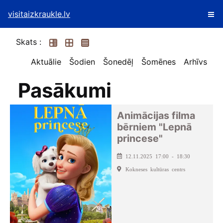
visitaizkraukle.lv
Skats :
Aktuālie
Šodien
Šonedēļ
Šomēnes
Arhīvs
Pasākumi
Animācijas filma
bērniem "Lepnā
princese"
12.11.2025 17:00 - 18:30
Kokneses kultūras centrs