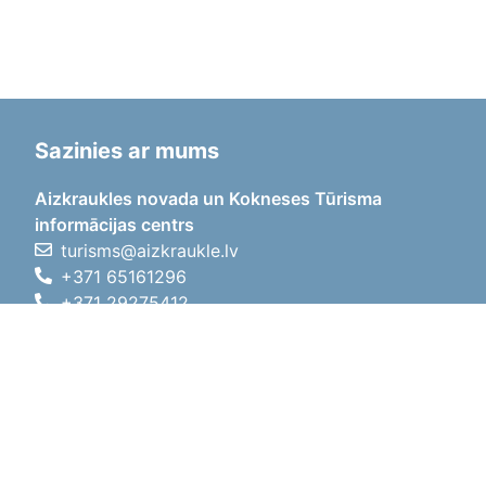
Sazinies ar mums
Aizkraukles novada un Kokneses Tūrisma
informācijas centrs
turisms@aizkraukle.lv
+371 65161296
+371 29275412
1905.gada iela 7, Koknese,
Aizkraukles novads, LV-5113
Darba laiki
Darba laiki
01.05.2026 - 30.09.2026