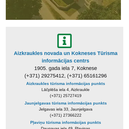
Aizkraukles novada un Kokneses Tūrisma
informācijas centrs
1905. gada iela 7, Koknese
(+371) 29275412, (+371) 65161296
Aizkraukles tūrisma informācijas punkts
Lāčplēša iela 4, Aizkraukle
(+371) 25727419
Jaunjelgavas tūrisma informācijas punkts
Jelgavas iela 33, Jaunjelgava
(+371) 27366222
Pļaviņu tūrisma informācijas punkts
Daugavas iela 49, Pļaviņas