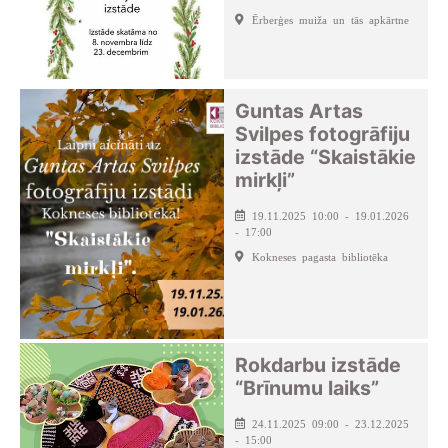
Ērberģes muiža un tās apkārtne
Guntas Artas
Svilpes fotogrāfiju
izstāde “Skaistākie
mirkļi”
19.11.2025 10:00 - 19.01.2026
- 17:00
Kokneses pagasta bibliotēka
Rokdarbu izstāde
“Brīnumu laiks”
24.11.2025 09:00 - 23.12.2025
- 15:00