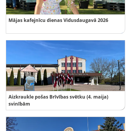
Mājas kafejnīcu dienas Vidusdaugavā 2026
Aizkraukle pošas Brīvības svētku (4. maija)
svinībām