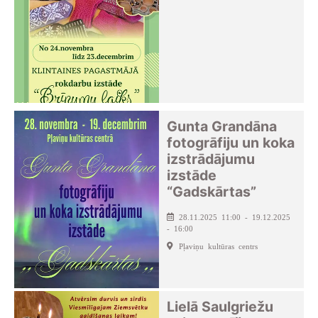
Gunta Grandāna
fotogrāfiju un koka
izstrādājumu
izstāde
“Gadskārtas”
28.11.2025 11:00 - 19.12.2025
- 16:00
Pļaviņu kultūras centrs
Lielā Saulgriežu