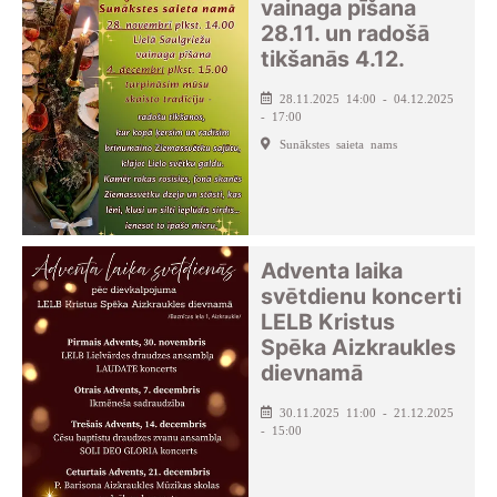
vainaga pīšana
28.11. un radošā
tikšanās 4.12.
28.11.2025 14:00 - 04.12.2025
- 17:00
Sunākstes saieta nams
Adventa laika
svētdienu koncerti
LELB Kristus
Spēka Aizkraukles
dievnamā
30.11.2025 11:00 - 21.12.2025
- 15:00