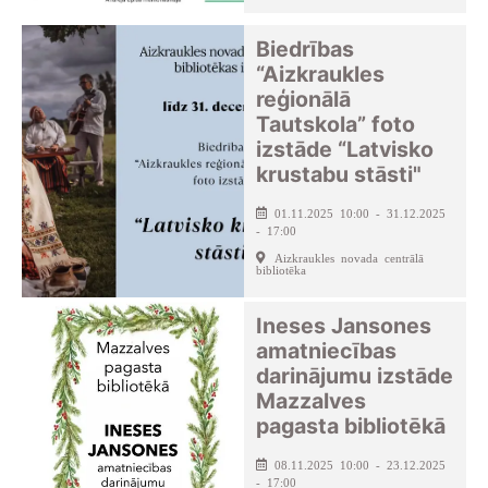
Biedrības
“Aizkraukles
reģionālā
Tautskola” foto
izstāde “Latvisko
krustabu stāsti"
01.11.2025 10:00 - 31.12.2025
- 17:00
Aizkraukles novada centrālā
bibliotēka
Ineses Jansones
amatniecības
darinājumu izstāde
Mazzalves
pagasta bibliotēkā
08.11.2025 10:00 - 23.12.2025
- 17:00