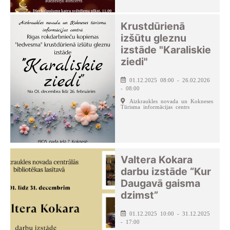
Krustdūrienā
izšūtu gleznu
izstāde "Karaliskie
ziedi"
01.12.2025 08:00 - 26.02.2026
- 08:00
Aizkraukles novada un Kokneses
Tūrisma informācijas centrs
Valtera Kokara
darbu izstāde “Kur
Daugavā gaisma
dzimst”
01.12.2025 10:00 - 31.12.2025
- 17:00