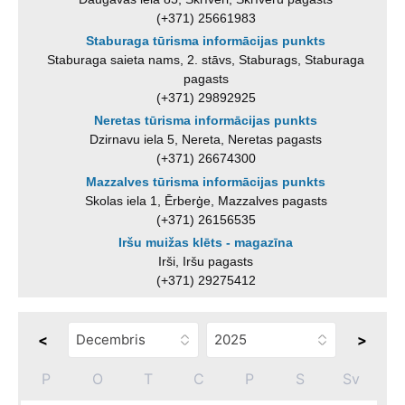
(+371) 25661983
Staburaga tūrisma informācijas punkts
Staburaga saieta nams, 2. stāvs, Staburags, Staburaga
pagasts
(+371) 29892925
Neretas tūrisma informācijas punkts
Dzirnavu iela 5, Nereta, Neretas pagasts
(+371) 26674300
Mazzalves tūrisma informācijas punkts
Skolas iela 1, Ērberģe, Mazzalves pagasts
(+371) 26156535
Iršu muižas klēts - magazīna
Irši, Iršu pagasts
(+371) 29275412
<
>
P
O
T
C
P
S
Sv