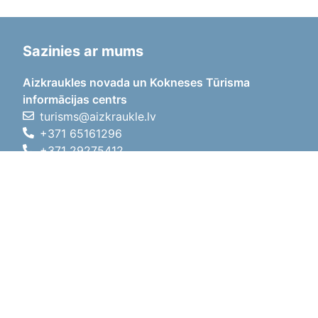
Sazinies ar mums
Aizkraukles novada un Kokneses Tūrisma
informācijas centrs
turisms@aizkraukle.lv
+371 65161296
+371 29275412
1905.gada iela 7, Koknese,
Aizkraukles novads, LV-5113
Darba laiki
Darba laiki
01.05.2026 - 30.09.2026
P, O, T, C, P
09:00 - 18:00
Pusdienu laiks
12:00 - 13:00
S
10:00 - 15:00