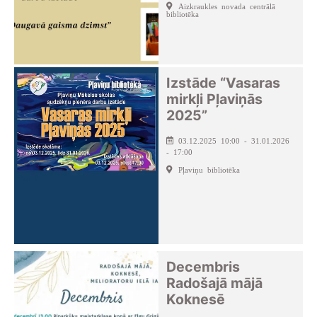
Aizkraukles novada centrālā
bibliotēka
Izstāde “Vasaras
mirkļi Pļaviņās
2025”
03.12.2025 10:00 - 31.01.2026
- 17:00
Pļaviņu bibliotēka
Decembris
Radošajā mājā
Koknesē