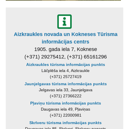
Aizkraukles novada un Kokneses Tūrisma
informācijas centrs
1905. gada iela 7, Koknese
(+371) 29275412, (+371) 65161296
Aizkraukles tūrisma informācijas punkts
Lāčplēša iela 4, Aizkraukle
(+371) 25727419
Jaunjelgavas tūrisma informācijas punkts
Jelgavas iela 33, Jaunjelgava
(+371) 27366222
Pļaviņu tūrisma informācijas punkts
Daugavas iela 49, Pļaviņas
(+371) 22000981
Skrīveru tūrisma informācijas punkts
Daugavas iela 85, Skrīveri, Skrīveru pagasts