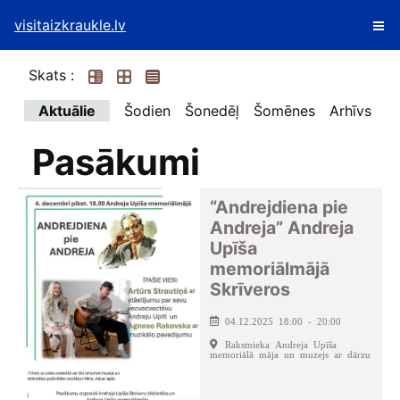
visitaizkraukle.lv
Skats :
Aktuālie
Šodien
Šonedēļ
Šomēnes
Arhīvs
Pasākumi
“Andrejdiena pie
Andreja” Andreja
Upīša
memoriālmājā
Skrīveros
04.12.2025 18:00 - 20:00
Rakstnieka Andreja Upīša
memoriālā māja un muzejs ar dārzu