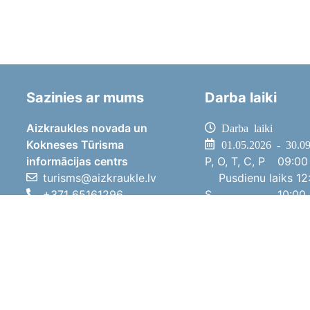
Sazinies ar mums
Darba laiki
Aizkraukles novada un
Darba laiki
Kokneses Tūrisma
01.05.2026 - 30.0
informācijas centrs
P, O, T, C, P
09:00 
turisms@aizkraukle.lv
Pusdienu laiks
12:
+371 65161296
S
10:00 
+371 29275412
Sv
11:00 
1905.gada iela 7, Koknese,
01.10.2025 - 30.0
Aizkraukles novads, LV-5113
P, O, T, C, P
08:00 
Pusdienu laiks
12:
S
10:00 
Sv
Brīvdi