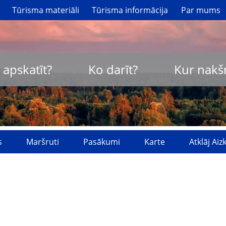
Tūrisma materiāli
Tūrisma informācija
Par mums
 apskatīt?
Ko darīt?
Kur nakš
s
Maršruti
Pasākumi
Karte
Atklāj Ai