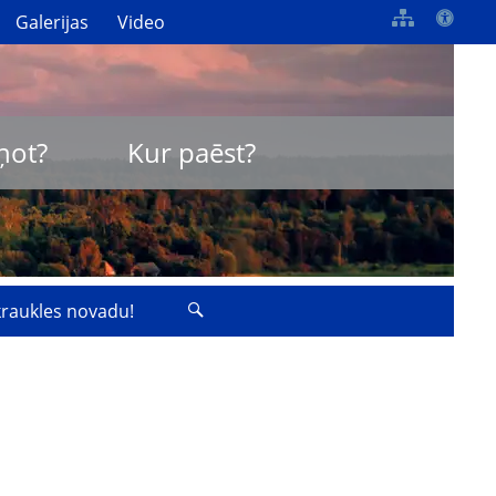
Galerijas
Video
ņot?
Kur paēst?
zkraukles novadu!