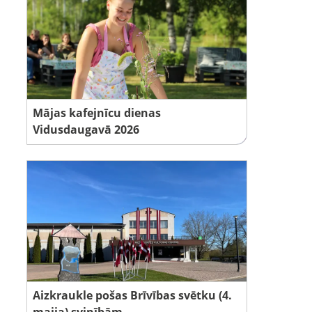
Mājas kafejnīcu dienas
Vidusdaugavā 2026
Aizkraukle pošas Brīvības svētku (4.
maija) svinībām