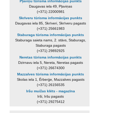
Pļaviņu tūrisma informācijas punkts
Daugavas iela 49, Pļaviņas
(+371) 22000981
Skrīveru tūrisma informācijas punkts
Daugavas iela 85, Skrīveri, Skrīveru pagasts
(+371) 25661983
Staburaga tūrisma informācijas punkts
Staburaga saieta nams, 2. stāvs, Staburags,
Staburaga pagasts
(+371) 29892925
Neretas tūrisma informācijas punkts
Dzirnavu iela 5, Nereta, Neretas pagasts
(+371) 26674300
Mazzalves tūrisma informācijas punkts
Skolas iela 1, Ērberģe, Mazzalves pagasts
(+371) 26156535
Iršu muižas klēts - magazīna
Irši, Iršu pagasts
(+371) 29275412