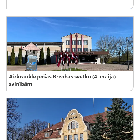
Aizkraukle pošas Brīvības svētku (4. maija)
svinībām