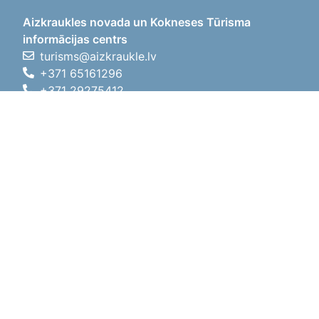
Aizkraukles novada un Kokneses Tūrisma
informācijas centrs
turisms@aizkraukle.lv
+371 65161296
+371 29275412
1905.gada iela 7, Koknese,
Aizkraukles novads, LV-5113
Darba laiki
Darba laiki
01.05.2026 - 30.09.2026
P, O, T, C, P
09:00 - 18:00
Pusdienu laiks
12:00 - 13:00
S
10:00 - 15:00
Sv
11:00 - 14:00
01.10.2025 - 30.04.2026
P, O, T, C, P
08:00 - 17:00
Pusdienu laiks
12:00