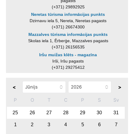
pagasts
(+371) 29892925
Neretas tūrisma informācijas punkts
Dzirnavu iela 5, Nereta, Neretas pagasts
(+371) 26674300
Mazzalves tūrisma informācijas punkts
Skolas iela 1, Ērberģe, Mazzalves pagasts
(+371) 26156535
Iršu muižas klēts - magazīna
Irši, Iršu pagasts
(+371) 29275412
<
>
P
O
T
C
P
S
Sv
25
26
27
28
29
30
31
1
2
3
4
5
6
7