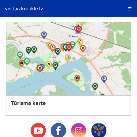
visitaizkraukle.lv
Tūrisma karte