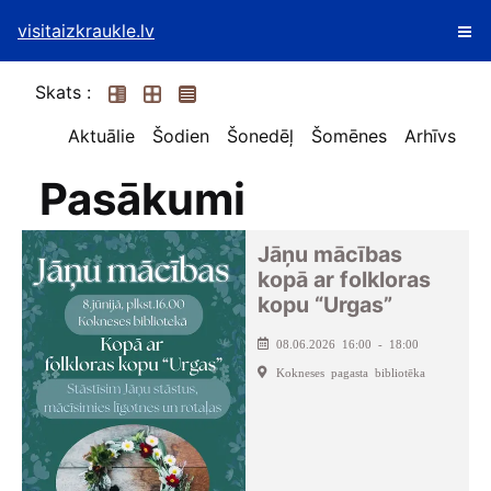
visitaizkraukle.lv
Skats :
Aktuālie
Šodien
Šonedēļ
Šomēnes
Arhīvs
Pasākumi
Jāņu mācības
kopā ar folkloras
kopu “Urgas”
08.06.2026 16:00 - 18:00
Kokneses pagasta bibliotēka