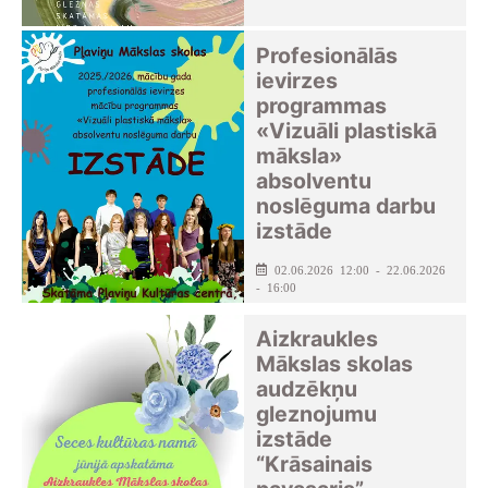
Profesionālās
ievirzes
programmas
«Vizuāli plastiskā
māksla»
absolventu
noslēguma darbu
izstāde
02.06.2026 12:00 - 22.06.2026
- 16:00
Pļaviņu kultūras centrs
Aizkraukles
Mākslas skolas
audzēkņu
gleznojumu
izstāde
“Krāsainais