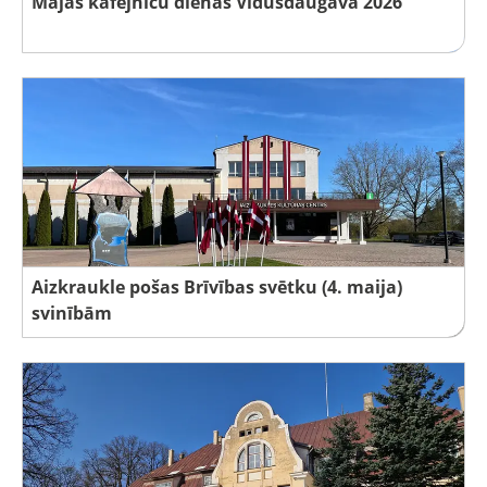
Mājas kafejnīcu dienas Vidusdaugavā 2026
Aizkraukle pošas Brīvības svētku (4. maija)
svinībām