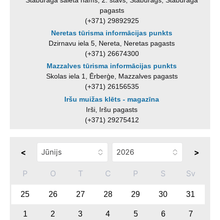
pagasts
(+371) 29892925
Neretas tūrisma informācijas punkts
Dzirnavu iela 5, Nereta, Neretas pagasts
(+371) 26674300
Mazzalves tūrisma informācijas punkts
Skolas iela 1, Ērberģe, Mazzalves pagasts
(+371) 26156535
Iršu muižas klēts - magazīna
Irši, Iršu pagasts
(+371) 29275412
<
>
P
O
T
C
P
S
Sv
25
26
27
28
29
30
31
1
2
3
4
5
6
7