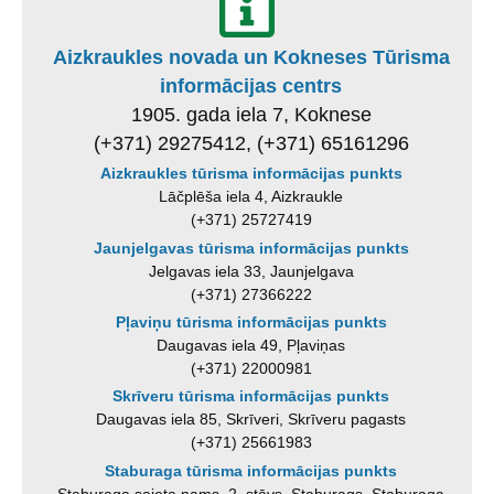
Aizkraukles novada un Kokneses Tūrisma
informācijas centrs
1905. gada iela 7, Koknese
(+371) 29275412, (+371) 65161296
Aizkraukles tūrisma informācijas punkts
Lāčplēša iela 4, Aizkraukle
(+371) 25727419
Jaunjelgavas tūrisma informācijas punkts
Jelgavas iela 33, Jaunjelgava
(+371) 27366222
Pļaviņu tūrisma informācijas punkts
Daugavas iela 49, Pļaviņas
(+371) 22000981
Skrīveru tūrisma informācijas punkts
Daugavas iela 85, Skrīveri, Skrīveru pagasts
(+371) 25661983
Staburaga tūrisma informācijas punkts
Staburaga saieta nams, 2. stāvs, Staburags, Staburaga