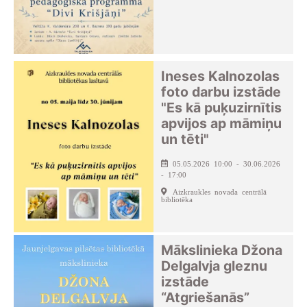
Ineses Kalnozolas
foto darbu izstāde
"Es kā puķuzirnītis
apvijos ap māmiņu
un tēti"
05.05.2026 10:00 - 30.06.2026
- 17:00
Aizkraukles novada centrālā
bibliotēka
Mākslinieka Džona
Delgalvja gleznu
izstāde
“Atgriešanās”