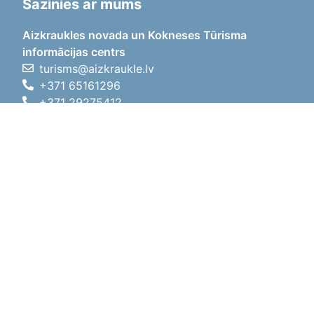
Sazinies ar mums
Aizkraukles novada un Kokneses Tūrisma
informācijas centrs
turisms@aizkraukle.lv
+371 65161296
+371 29275412
1905.gada iela 7, Koknese,
Aizkraukles novads, LV-5113
Darba laiki
Darba laiki
01.05.2026 - 30.09.2026
P, O, T, C, P
09:00 - 18:00
Pusdienu laiks
12:00 - 13:00
S
10:00 - 15:00
Sv
11:00 - 14:00
01.10.2025 - 30.04.2026