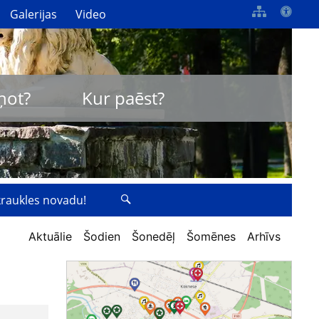
Galerijas
Video
ņot?
Kur paēst?
zkraukles novadu!
Aktuālie
Šodien
Šonedēļ
Šomēnes
Arhīvs