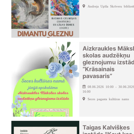
Andreja Upīša Skrīveru bibliot
Aizkraukles Māks
skolas audzēkņu
gleznojumu izstā
“Krāsainais
pavasaris”
08.06.2026 10:00 - 30.06.202
16:00
Seces pagasta kultūras nams
Taigas Kalvišķes