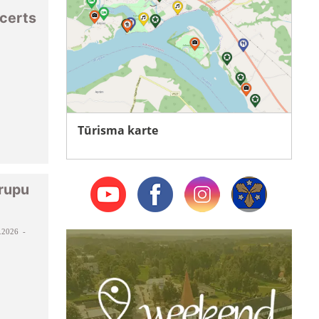
ncerts
Tūrisma karte
grupu
.2026 -