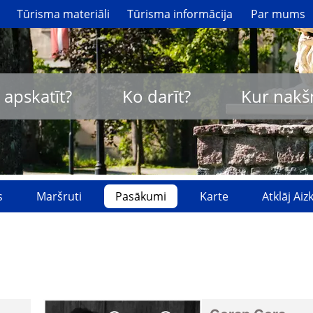
Tūrisma materiāli
Tūrisma informācija
Par mums
 apskatīt?
Ko darīt?
Kur nakš
s
Maršruti
Pasākumi
Karte
Atklāj Ai