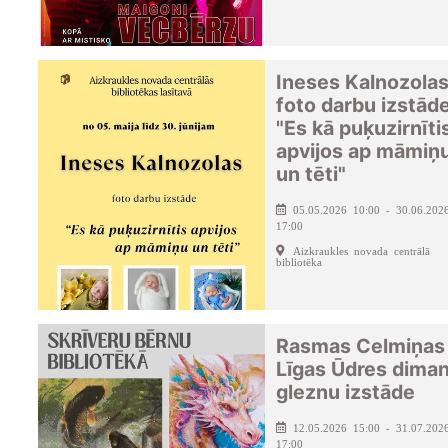
Ineses Kalnozola
foto darbu izstād
"Es kā puķuzirnīti
apvijos ap māmiņ
un tēti"
05.05.2026 10:00 - 30.06.202
17:00
Aizkraukles novada centrālā
bibliotēka
Rasmas Celmiņas
Līgas Ūdres dima
gleznu izstāde
12.05.2026 15:00 - 31.07.202
17:00