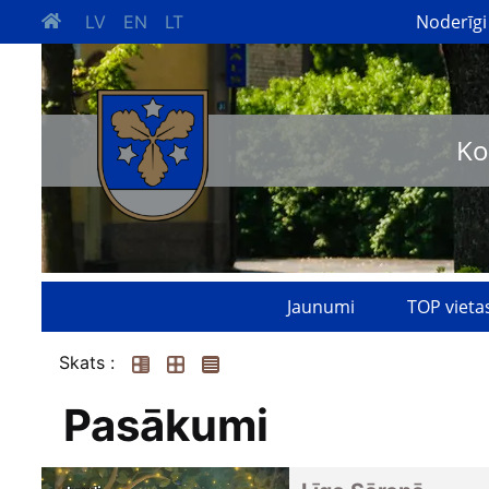
Noderīgi
LV
EN
LT
Ko
Jaunumi
TOP vieta
Skats :
Pasākumi