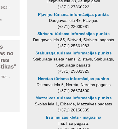
Jelgavas iela 33, Jaunjelgava
(+371) 27366222
.2026 -
Pļaviņu tūrisma informācijas punkts
ms
Daugavas iela 49, Pļaviņas
(+371) 22000981
Skrīveru tūrisma informācijas punkts
Daugavas iela 85, Skrīveri, Skrīveru pagasts
es
(+371) 25661983
as no
Staburaga tūrisma informācijas punkts
ures
Staburaga saieta nams, 2. stāvs, Staburags,
Staburaga pagasts
tikas”
(+371) 29892925
.2026 -
Neretas tūrisma informācijas punkts
Dzirnavu iela 5, Nereta, Neretas pagasts
(+371) 26674300
Mazzalves tūrisma informācijas punkts
Skolas iela 1, Ērberģe, Mazzalves pagasts
(+371) 26156535
Iršu muižas klēts - magazīna
Irši, Iršu pagasts