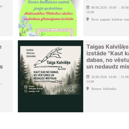
es
08.06.2026 10:00 - 30.06
16:00
Seces pagasta kultūras na
e
Taigas Kalvišķ
izstāde "Kaut k
dabas, no vēst
es
un nedaudz mis
20.06.2026 14:00 - 31.08
14:00
6 -
Sērenes bibliotēka