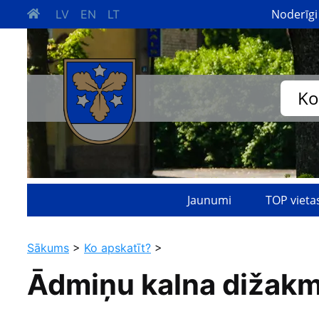
Noderīgi
LV
EN
LT
Ko
Jaunumi
TOP vieta
Sākums
>
Ko apskatīt?
>
Ādmiņu kalna dižak