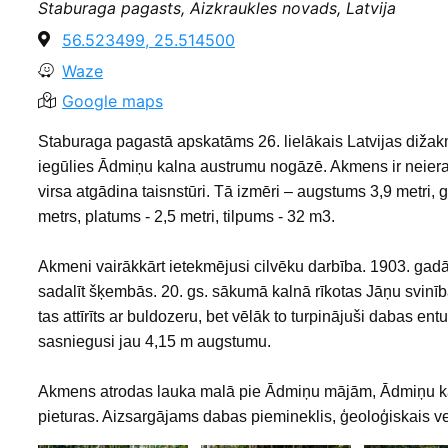
Staburaga pagasts, Aizkraukles novads, Latvija
56.523499, 25.514500
Waze
Google maps
Staburaga pagastā apskatāms 26. lielākais Latvijas diža
iegūlies Ādmiņu kalna austrumu nogāzē. Akmens ir neiera
virsa atgādina taisnstūri. Tā izmēri – augstums 3,9 metri, 
metrs, platums - 2,5 metri, tilpums - 32 m3.
Akmeni vairākkārt ietekmējusi cilvēku darbība. 1903. gadā
sadalīt šķembās. 20. gs. sākumā kalnā rīkotas Jāņu svinīb
tas attīrīts ar buldozeru, bet vēlāk to turpinājuši dabas 
sasniegusi jau 4,15 m augstumu.
Akmens atrodas lauka malā pie Ādmiņu mājām, Ādmiņu k
pieturas. Aizsargājams dabas piemineklis, ģeoloģiskais v