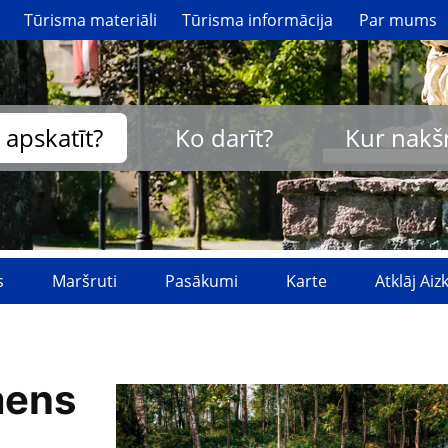
Tūrisma materiāli
Tūrisma informācija
Par mums
 apskatīt?
Ko darīt?
Kur nakš
s
Maršruti
Pasākumi
Karte
Atklāj Ai
mens