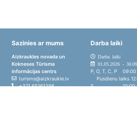
Sazinies ar mums
Darba laiki
Aizkraukles novada un
Darba laiki
Kokneses Tūrisma
01.05.2026 - 30.0
informācijas centrs
P, O, T, C, P
09:00 
turisms@aizkraukle.lv
Pusdienu laiks
12:
+371 65161296
S
10:00 
+371 29275412
Sv
11:00 
1905.gada iela 7, Koknese,
01.10.2025 - 30.0
Aizkraukles novads, LV-5113
P, O, T, C, P
08:00 
Pusdienu laiks
12:
S
10:00 
Sv
Brīvdi