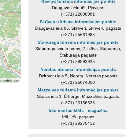
Pļaviņu tūrisma informācijas punkts
Daugavas iela 49, Pļaviņas
(+371) 22000981
Skrīveru tūrisma informācijas punkts
Daugavas iela 85, Skrīveri, Skrīveru pagasts
(+371) 25661983
Staburaga tūrisma informācijas punkts
Staburaga saieta nams, 2. stāvs, Staburags,
Staburaga pagasts
(+371) 29892925
Neretas tūrisma informācijas punkts
Dzirnavu iela 5, Nereta, Neretas pagasts
p
contributors
(+371) 26674300
Mazzalves tūrisma informācijas punkts
Skolas iela 1, Ērberģe, Mazzalves pagasts
(+371) 26156535
Iršu muižas klēts - magazīna
Irši, Iršu pagasts
(+371) 29275412