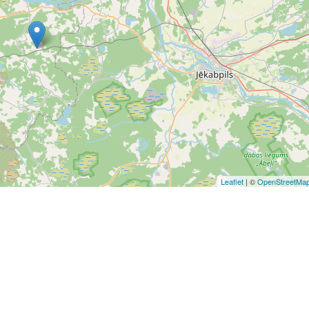
Leaflet
| ©
OpenStreetMa