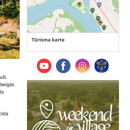
Tūrisma karte
uši
 beigās
ļa
ceļa