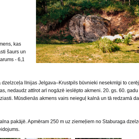
kmens, kas
sti šaurs un
garums - 6,1
 dzelzceļa līnijas Jelgava–Krustpils būvnieki nesekmīgi to cerēj
as, nedaudz attīrot arī nogāzē ieslēpto akmeni. 20. gs. 60. gadu
entuziasti. Mūsdienās akmens vairs neieguļ kalnā un tā redzamā da
alna pakājē. Apmēram 250 m uz ziemeļiem no Staburaga dzelz
eidojums.