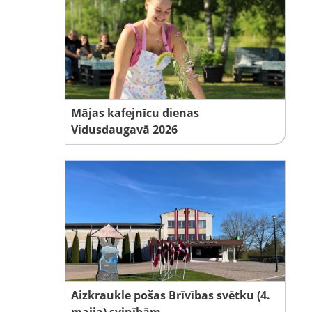
Mājas kafejnīcu dienas
Vidusdaugavā 2026
Aizkraukle pošas Brīvības svētku (4.
maija) svinībām