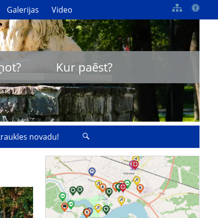
Galerijas
Video
ņot?
Kur paēst?
zkraukles novadu!