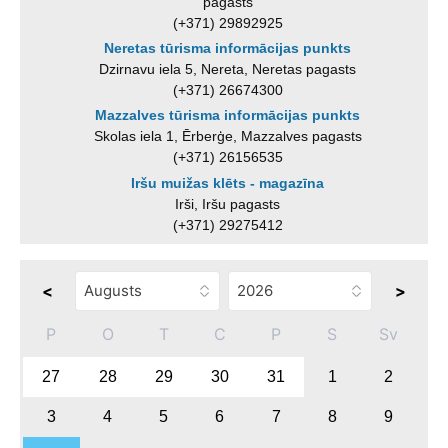
pagasts
(+371) 29892925
Neretas tūrisma informācijas punkts
Dzirnavu iela 5, Nereta, Neretas pagasts
(+371) 26674300
Mazzalves tūrisma informācijas punkts
Skolas iela 1, Ērberģe, Mazzalves pagasts
(+371) 26156535
Iršu muižas klēts - magazīna
Irši, Iršu pagasts
(+371) 29275412
<
>
P
O
T
C
P
S
Sv
27
28
29
30
31
1
2
3
4
5
6
7
8
9