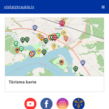
visitaizkraukle.lv
Tūrisma karte