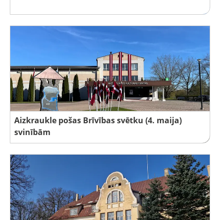
Aizkraukle pošas Brīvības svētku (4. maija)
svinībām