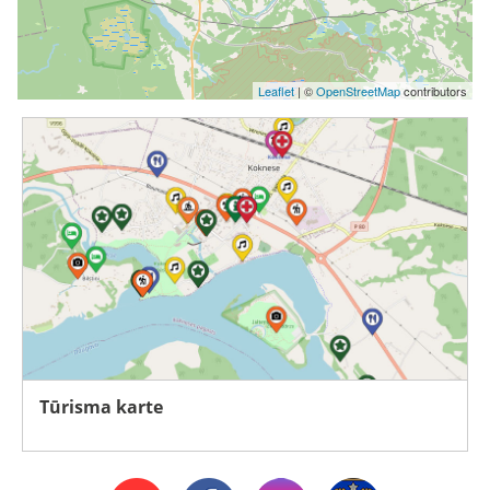
Leaflet
| ©
OpenStreetMap
contributors
Tūrisma karte