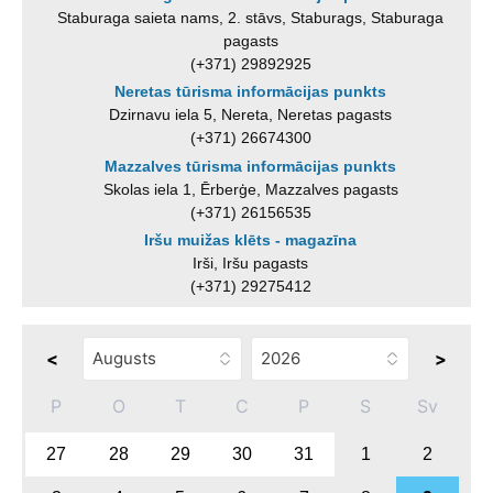
Staburaga saieta nams, 2. stāvs, Staburags, Staburaga
pagasts
(+371) 29892925
Neretas tūrisma informācijas punkts
Dzirnavu iela 5, Nereta, Neretas pagasts
(+371) 26674300
Mazzalves tūrisma informācijas punkts
Skolas iela 1, Ērberģe, Mazzalves pagasts
(+371) 26156535
Iršu muižas klēts - magazīna
Irši, Iršu pagasts
(+371) 29275412
<
>
P
O
T
C
P
S
Sv
27
28
29
30
31
1
2