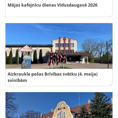
Mājas kafejnīcu dienas Vidusdaugavā 2026
Aizkraukle pošas Brīvības svētku (4. maija)
svinībām