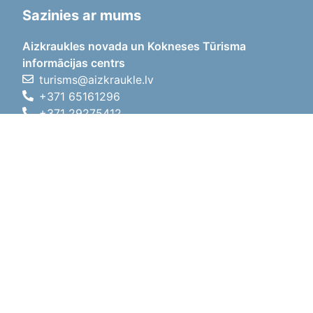
Sazinies ar mums
Aizkraukles novada un Kokneses Tūrisma
informācijas centrs
turisms@aizkraukle.lv
+371 65161296
+371 29275412
1905.gada iela 7, Koknese,
Aizkraukles novads, LV-5113
Darba laiki
Darba laiki
01.05.2026 - 30.09.2026
P, O, T, C, P
09:00 - 18:00
Pusdienu laiks
12:00 - 13:00
S
10:00 - 15:00
Sv
11:00 - 14:00
01.10.2025 - 30.04.2026