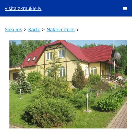
visitaizkraukle.lv
Sākums
>
Karte
>
Naktsmītnes
>