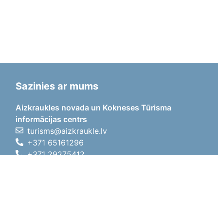
Sazinies ar mums
Aizkraukles novada un Kokneses Tūrisma
informācijas centrs
turisms@aizkraukle.lv
+371 65161296
+371 29275412
1905.gada iela 7, Koknese,
Aizkraukles novads, LV-5113
Darba laiki