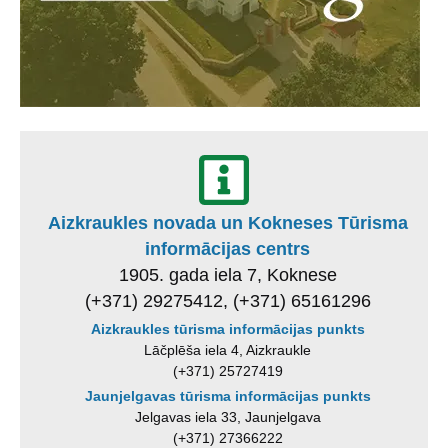
Aizkraukles novada un Kokneses Tūrisma
informācijas centrs
1905. gada iela 7, Koknese
(+371) 29275412, (+371) 65161296
Aizkraukles tūrisma informācijas punkts
Lāčplēša iela 4, Aizkraukle
(+371) 25727419
Jaunjelgavas tūrisma informācijas punkts
Jelgavas iela 33, Jaunjelgava
(+371) 27366222