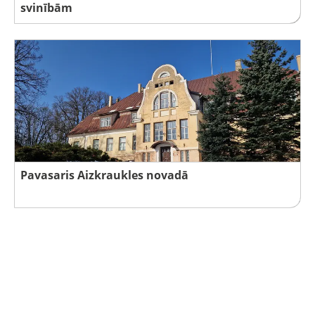
svinībām
Pavasaris Aizkraukles novadā