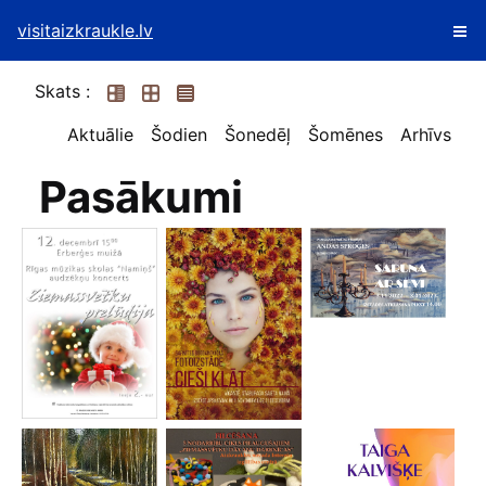
visitaizkraukle.lv
Skats :
Aktuālie
Šodien
Šonedēļ
Šomēnes
Arhīvs
Pasākumi