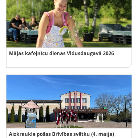
Mājas kafejnīcu dienas Vidusdaugavā 2026
Aizkraukle pošas Brīvības svētku (4. maija)