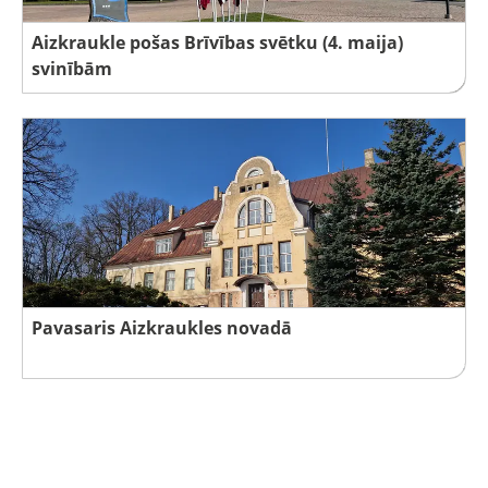
Aizkraukle pošas Brīvības svētku (4. maija)
svinībām
Pavasaris Aizkraukles novadā