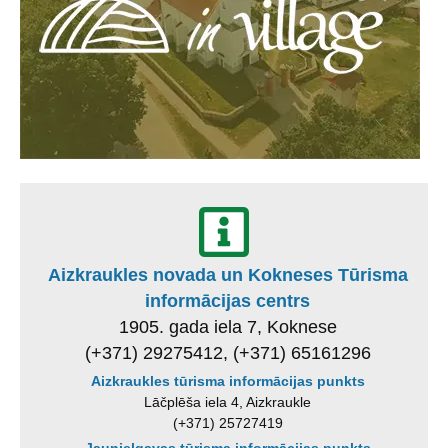
Aizkraukles novada un Kokneses Tūrisma
informācijas centrs
1905. gada iela 7, Koknese
(+371) 29275412, (+371) 65161296
Aizkraukles tūrisma informācijas punkts
Lāčplēša iela 4, Aizkraukle
(+371) 25727419
Jaunjelgavas tūrisma informācijas punkts