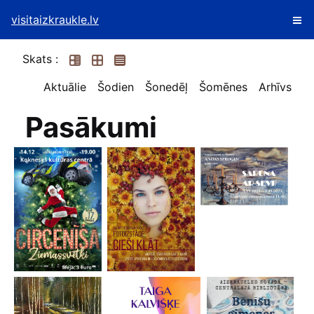
visitaizkraukle.lv
Skats :
Aktuālie
Šodien
Šonedēļ
Šomēnes
Arhīvs
Pasākumi