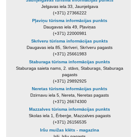
Jelgavas iela 33, Jaunjelgava
(+371) 27366222
Pļaviņu tūrisma informācijas punkts
Daugavas iela 49, Pļaviņas
(+371) 22000981
Skrīveru tūrisma informācijas punkts
Daugavas iela 85, Skrīveri, Skrīveru pagasts
(+371) 25661983
Staburaga tūrisma informācijas punkts
Staburaga saieta nams, 2. stāvs, Staburags, Staburaga
pagasts
(+371) 29892925
Neretas tūrisma informācijas punkts
Dzirnavu iela 5, Nereta, Neretas pagasts
(+371) 26674300
Mazzalves tūrisma informācijas punkts
Skolas iela 1, Ērberģe, Mazzalves pagasts
(+371) 26156535
Iršu muižas klēts - magazīna
Irši, Iršu pagasts