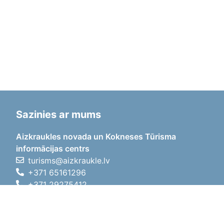
Sazinies ar mums
Aizkraukles novada un Kokneses Tūrisma
informācijas centrs
turisms@aizkraukle.lv
+371 65161296
+371 29275412
1905.gada iela 7, Koknese,
Aizkraukles novads, LV-5113