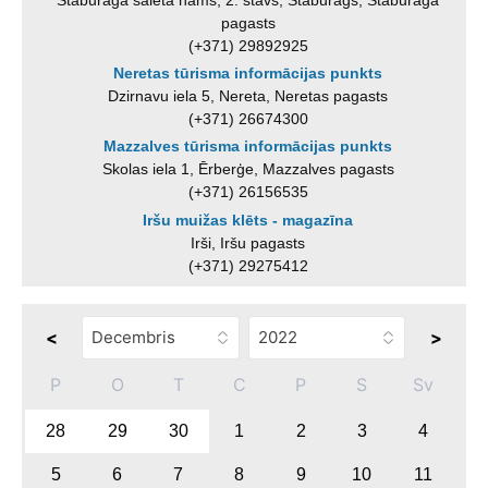
pagasts
(+371) 29892925
Neretas tūrisma informācijas punkts
Dzirnavu iela 5, Nereta, Neretas pagasts
(+371) 26674300
Mazzalves tūrisma informācijas punkts
Skolas iela 1, Ērberģe, Mazzalves pagasts
(+371) 26156535
Iršu muižas klēts - magazīna
Irši, Iršu pagasts
(+371) 29275412
<
>
P
O
T
C
P
S
Sv
28
29
30
1
2
3
4
5
6
7
8
9
10
11