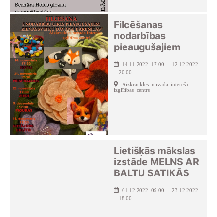
Filcēšanas
nodarbības
pieaugušajiem
14.11.2022 17:00 - 12.12.2022
- 20:00
Aizkraukles novada interešu
izglītības centrs
Lietišķās mākslas
izstāde MELNS AR
BALTU SATIKĀS
01.12.2022 09:00 - 23.12.2022
- 18:00