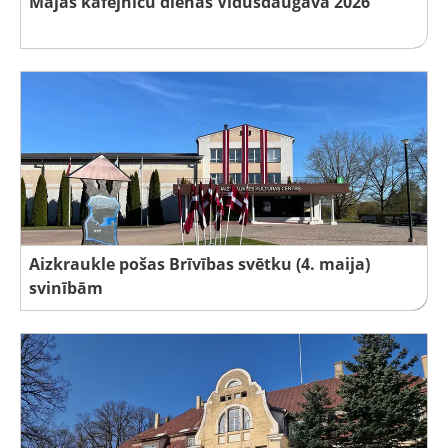
Mājas kafejnīcu dienas Vidusdaugavā 2026
Aizkraukle pošas Brīvības svētku (4. maija)
svinībām