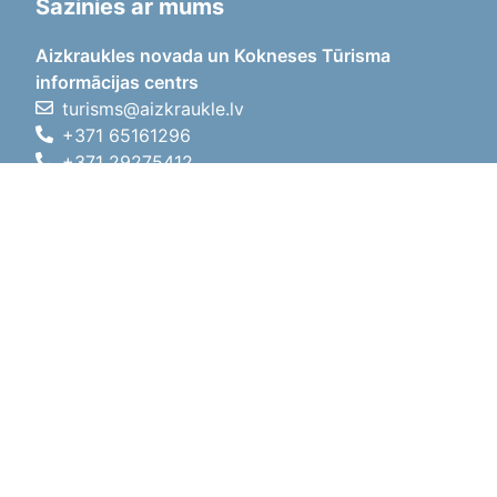
Sazinies ar mums
Aizkraukles novada un Kokneses Tūrisma
informācijas centrs
turisms@aizkraukle.lv
+371 65161296
+371 29275412
1905.gada iela 7, Koknese,
Aizkraukles novads, LV-5113
Darba laiki
Darba laiki
01.05.2026 - 30.09.2026
P, O, T, C, P
09:00 - 18:00
Pusdienu laiks
12:00 - 13:00
S
10:00 - 15:00
Sv
11:00 - 14:00
01.10.2025 - 30.04.2026