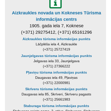
Aizkraukles novada un Kokneses Tūrisma
informācijas centrs
1905. gada iela 7, Koknese
(+371) 29275412, (+371) 65161296
Aizkraukles tūrisma informācijas punkts
Lāčplēša iela 4, Aizkraukle
(+371) 25727419
Jaunjelgavas tūrisma informācijas punkts
Jelgavas iela 33, Jaunjelgava
(+371) 27366222
Pļaviņu tūrisma informācijas punkts
Daugavas iela 49, Pļaviņas
(+371) 22000981
Skrīveru tūrisma informācijas punkts
Daugavas iela 85, Skrīveri, Skrīveru pagasts
(+371) 25661983
Staburaga tūrisma informācijas punkts
Staburaga saieta nams, 2. stāvs, Staburags, Staburaga