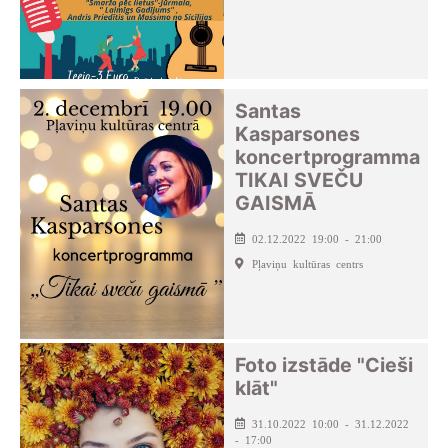
Santas
Kasparsones
koncertprogramma
TIKAI SVEČU
GAISMĀ
02.12.2022 19:00 - 21:00
Pļaviņu kultūras centrs
Foto izstāde "Cieši
klāt"
31.10.2022 10:00 - 31.12.2022
- 17:00