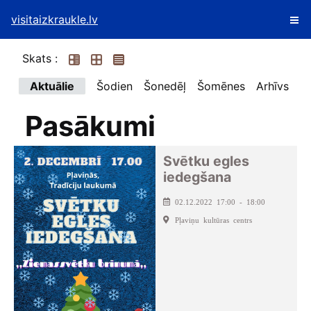
visitaizkraukle.lv
Skats :
Aktuālie
Šodien
Šonedēļ
Šomēnes
Arhīvs
Pasākumi
Svētku egles
iedegšana
02.12.2022 17:00 - 18:00
Pļaviņu kultūras centrs