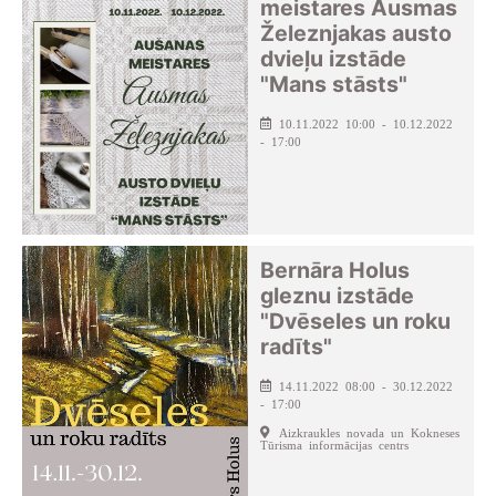
meistares Ausmas
Železnjakas austo
dvieļu izstāde
"Mans stāsts"
10.11.2022 10:00 - 10.12.2022
- 17:00
Bernāra Holus
gleznu izstāde
"Dvēseles un roku
radīts"
14.11.2022 08:00 - 30.12.2022
- 17:00
Aizkraukles novada un Kokneses
Tūrisma informācijas centrs