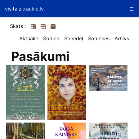
visitaizkraukle.lv
Skats :
Aktuālie
Šodien
Šonedēļ
Šomēnes
Arhīvs
Pasākumi