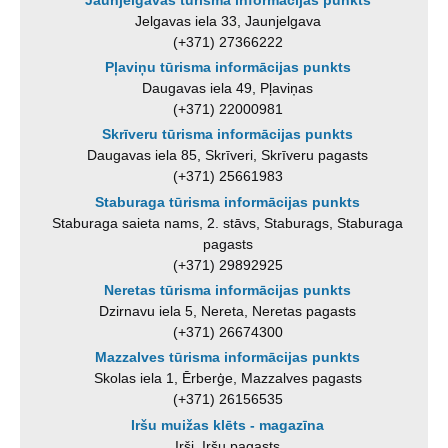
Jelgavas iela 33, Jaunjelgava
(+371) 27366222
Pļaviņu tūrisma informācijas punkts
Daugavas iela 49, Pļaviņas
(+371) 22000981
Skrīveru tūrisma informācijas punkts
Daugavas iela 85, Skrīveri, Skrīveru pagasts
(+371) 25661983
Staburaga tūrisma informācijas punkts
Staburaga saieta nams, 2. stāvs, Staburags, Staburaga
pagasts
(+371) 29892925
Neretas tūrisma informācijas punkts
Dzirnavu iela 5, Nereta, Neretas pagasts
(+371) 26674300
Mazzalves tūrisma informācijas punkts
Skolas iela 1, Ērberģe, Mazzalves pagasts
(+371) 26156535
Iršu muižas klēts - magazīna
Irši, Iršu pagasts