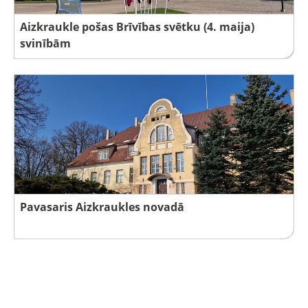
Aizkraukle pošas Brīvības svētku (4. maija)
svinībām
Pavasaris Aizkraukles novadā