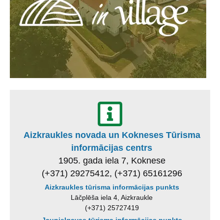
Aizkraukles novada un Kokneses Tūrisma
informācijas centrs
1905. gada iela 7, Koknese
(+371) 29275412, (+371) 65161296
Aizkraukles tūrisma informācijas punkts
Lāčplēša iela 4, Aizkraukle
(+371) 25727419
Jaunjelgavas tūrisma informācijas punkts