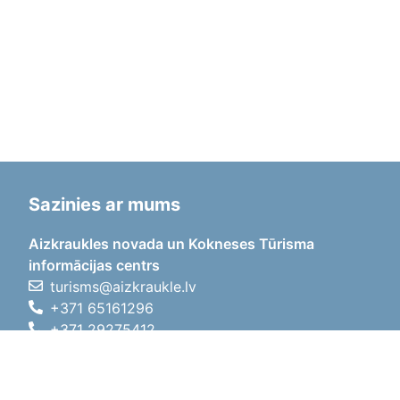
Sazinies ar mums
Aizkraukles novada un Kokneses Tūrisma
informācijas centrs
turisms@aizkraukle.lv
+371 65161296
+371 29275412
1905.gada iela 7, Koknese,
Aizkraukles novads, LV-5113