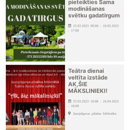
pieteikties Sama
modināšanas
svētku gadatirgum
15.03.2023 09:00 - 10.05.2023
- 17:00
Teātra dienai
veltīta izstāde
AK,ŠIE
MĀKSLINIEKI!
25.03.2023 10:00 - 24.04.2023
- 16:00
Jaunjelgavas pilsētas bibliotēka