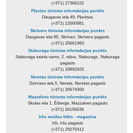
(+371) 27366222
Pļaviņu tūrisma informācijas punkts
Daugavas iela 49, Pļaviņas
(+371) 22000981
Skrīveru tūrisma informācijas punkts
Daugavas iela 85, Skrīveri, Skrīveru pagasts
(+371) 25661983
Staburaga tūrisma informācijas punkts
Staburaga saieta nams, 2. stāvs, Staburags, Staburaga
pagasts
(+371) 29892925
Neretas tūrisma informācijas punkts
Dzirnavu iela 5, Nereta, Neretas pagasts
(+371) 26674300
Mazzalves tūrisma informācijas punkts
Skolas iela 1, Ērberģe, Mazzalves pagasts
(+371) 26156535
Iršu muižas klēts - magazīna
Irši, Iršu pagasts
(+371) 29275412