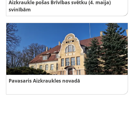
Aizkraukle pošas Brīvības svētku (4. maija)
svinībām
Pavasaris Aizkraukles novadā