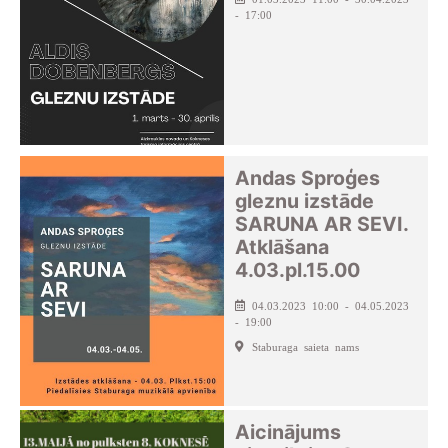
- 17:00
Andas Sproģes
gleznu izstāde
SARUNA AR SEVI.
Atklāšana
4.03.pl.15.00
04.03.2023 10:00 - 04.05.2023
- 19:00
Staburaga saieta nams
Aicinājums