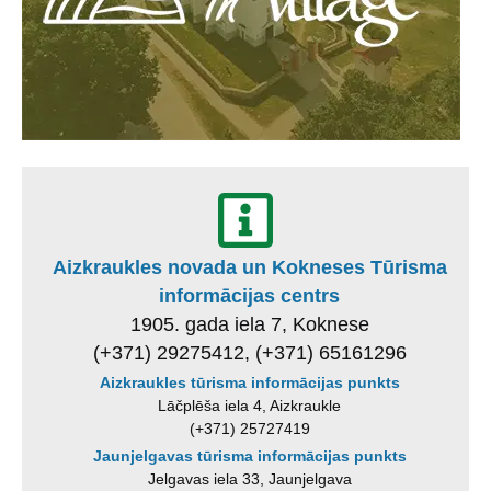
Aizkraukles novada un Kokneses Tūrisma
informācijas centrs
1905. gada iela 7, Koknese
(+371) 29275412, (+371) 65161296
Aizkraukles tūrisma informācijas punkts
Lāčplēša iela 4, Aizkraukle
(+371) 25727419
Jaunjelgavas tūrisma informācijas punkts
Jelgavas iela 33, Jaunjelgava