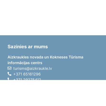
Sazinies ar mums
Aizkraukles novada un Kokneses Tūrisma
informācijas centrs
turisms@aizkraukle.lv
+371 65161296
+371 29275412
1905.gada iela 7, Koknese,
Aizkraukles novads, LV-5113
Darba laiki