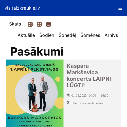
visitaizkraukle.lv
Skats :
Aktuālie
Šodien
Šonedēļ
Šomēnes
Arhīvs
Pasākumi
Kaspara
Markševica
koncerts LAIPNI
LŪGTI!
01.04.2023 14:00 - 16:00
Daudzevas saieta nams