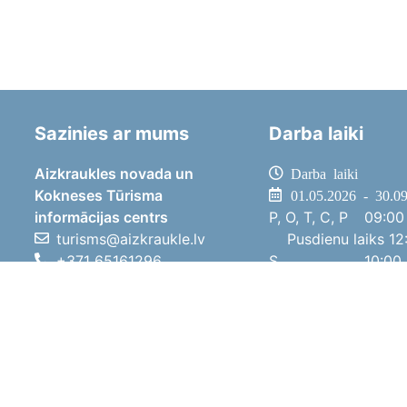
Sazinies ar mums
Darba laiki
Aizkraukles novada un
Darba laiki
Kokneses Tūrisma
01.05.2026 - 30.0
informācijas centrs
P, O, T, C, P
09:00 
turisms@aizkraukle.lv
Pusdienu laiks
12:
+371 65161296
S
10:00 
+371 29275412
Sv
11:00 
1905.gada iela 7, Koknese,
01.10.2025 - 30.0
Aizkraukles novads, LV-5113
P, O, T, C, P
08:00 
Pusdienu laiks
12:
S
10:00 
Sv
Brīvdi