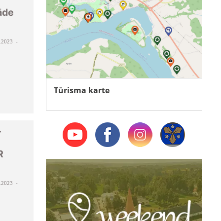
tāde
.2023 -
Tūrisma karte
-
R
.2023 -