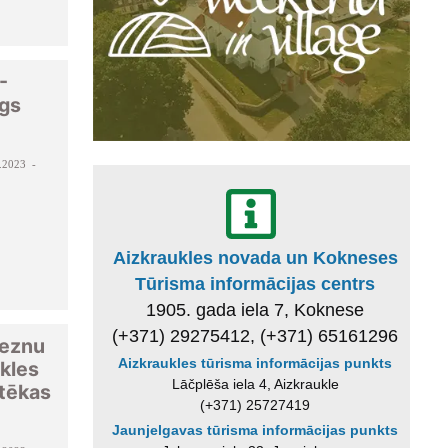
-
gs
.2023 -
Aizkraukles novada un Kokneses
Tūrisma informācijas centrs
1905. gada iela 7, Koknese
(+371) 29275412, (+371) 65161296
leznu
Aizkraukles tūrisma informācijas punkts
kles
Lāčplēša iela 4, Aizkraukle
otēkas
(+371) 25727419
Jaunjelgavas tūrisma informācijas punkts