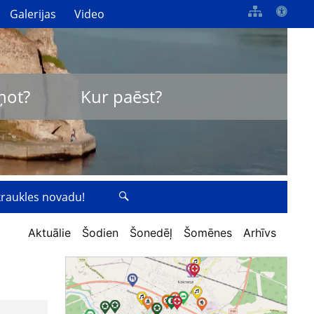
Galerijas
Video
ņot?
Kur paēst?
zkraukles novadu!
Aktuālie
Šodien
Šonedēļ
Šomēnes
Arhīvs