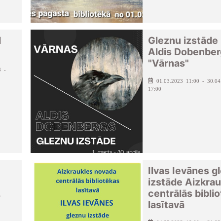
I
Gleznu izstāde 
Aldis Dobenber
"Vārnas"
3 -
01.03.2023 11:00 - 30.04
17:00
Ilvas Ievānes g
izstāde Aizkrau
.
centrālās bibli
lasītavā