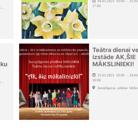
04.03.2023 10:00 - 31.03
17:00
3 -
Teātra dienai ve
izstāde AK,ŠIE
tku
MĀKSLINIEKI!
25.03.2023 10:00 - 24.04
16:00
3 -
Jaunjelgavas pilsētas biblio