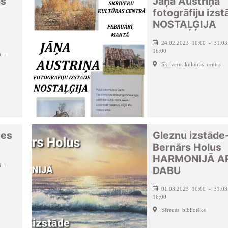
as
Jāņa Austriņa
fotogrāfiju izs
NOSTAĻĢIJA
24.02.2023 10:00 - 31.03
16:00
3 -
Skrīveru kultūras centrs
nes
Gleznu izstāde
Bernārs Holus
HARMONIJĀ A
3 -
DABU
01.03.2023 10:00 - 31.03
16:00
Sērenes bibliotēka