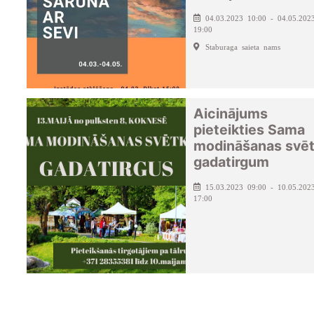
04.03.2023 10:00 - 04.05.202
19:00
Staburaga saieta nams
Aicinājums
pieteikties Sama
modināšanas svē
gadatirgum
15.03.2023 09:00 - 10.05.202
17:00