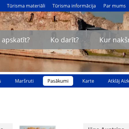
Tūrisma materiāli
Tūrisma informācija
Par mums
 apskatīt?
Ko darīt?
Kur nakš
s
Maršruti
Pasākumi
Karte
Atklāj Ai