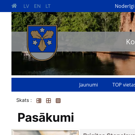
Noderīgi
LV
EN
LT
Ko
Jaunumi
TOP vieta
Skats :
Pasākumi