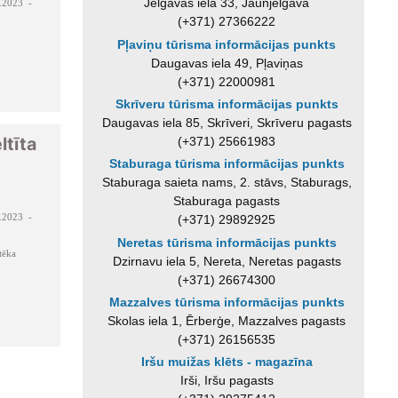
Jelgavas iela 33, Jaunjelgava
.2023 -
(+371) 27366222
Pļaviņu tūrisma informācijas punkts
Daugavas iela 49, Pļaviņas
(+371) 22000981
Skrīveru tūrisma informācijas punkts
Daugavas iela 85, Skrīveri, Skrīveru pagasts
ltīta
(+371) 25661983
Staburaga tūrisma informācijas punkts
Staburaga saieta nams, 2. stāvs, Staburags,
Staburaga pagasts
.2023 -
(+371) 29892925
Neretas tūrisma informācijas punkts
tēka
Dzirnavu iela 5, Nereta, Neretas pagasts
(+371) 26674300
Mazzalves tūrisma informācijas punkts
Skolas iela 1, Ērberģe, Mazzalves pagasts
(+371) 26156535
Iršu muižas klēts - magazīna
Irši, Iršu pagasts