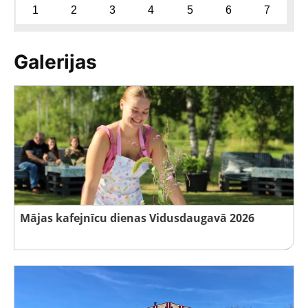
1
2
3
4
5
6
7
Galerijas
Mājas kafejnīcu dienas Vidusdaugavā 2026