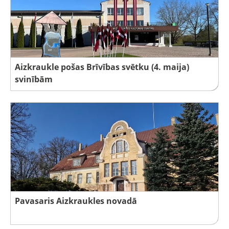
Aizkraukle pošas Brīvības svētku (4. maija)
svinībām
Pavasaris Aizkraukles novadā