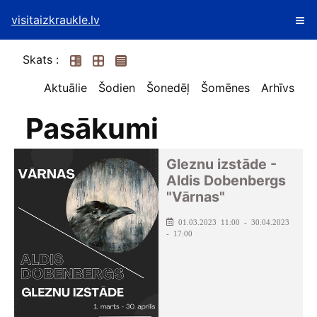
visitaizkraukle.lv
Skats :
Aktuālie
Šodien
Šonedēļ
Šomēnes
Arhīvs
Pasākumi
Gleznu izstāde -
Aldis Dobenbergs
"Vārnas"
01.03.2023 11:00 - 30.04.2023
- 17:00