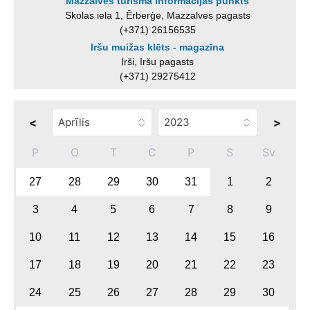
Mazzalves tūrisma informācijas punkts
Skolas iela 1, Ērberģe, Mazzalves pagasts
(+371) 26156535
Iršu muižas klēts - magazīna
Irši, Iršu pagasts
(+371) 29275412
<
>
P
O
T
C
P
S
Sv
27
28
29
30
31
1
2
3
4
5
6
7
8
9
10
11
12
13
14
15
16
17
18
19
20
21
22
23
24
25
26
27
28
29
30