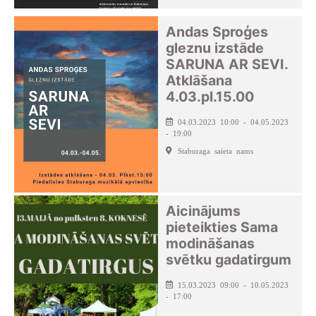
Andas Sproģes
gleznu izstāde
SARUNA AR SEVI.
Atklāšana
4.03.pl.15.00
04.03.2023 10:00 - 04.05.2023
- 19:00
Staburaga saieta nams
Aicinājums
pieteikties Sama
modināšanas
svētku gadatirgum
15.03.2023 09:00 - 10.05.2023
- 17:00