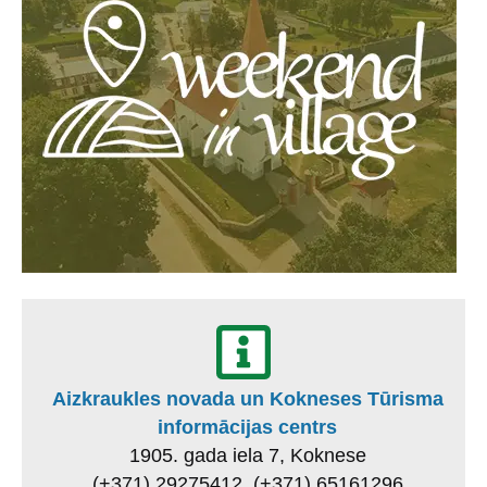
Aizkraukles novada un Kokneses Tūrisma
informācijas centrs
1905. gada iela 7, Koknese
(+371) 29275412, (+371) 65161296