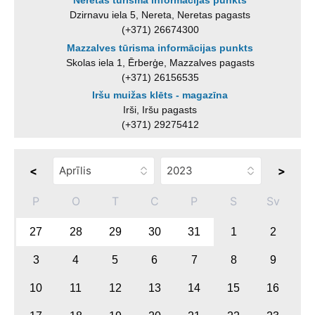
Neretas tūrisma informācijas punkts
Dzirnavu iela 5, Nereta, Neretas pagasts
(+371) 26674300
Mazzalves tūrisma informācijas punkts
Skolas iela 1, Ērberģe, Mazzalves pagasts
(+371) 26156535
Iršu muižas klēts - magazīna
Irši, Iršu pagasts
(+371) 29275412
<
>
P
O
T
C
P
S
Sv
27
28
29
30
31
1
2
3
4
5
6
7
8
9
10
11
12
13
14
15
16