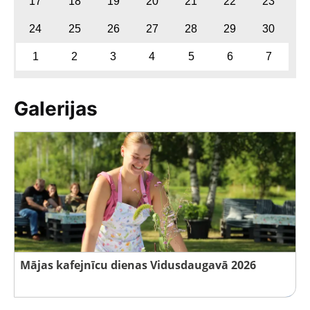
17
18
19
20
21
22
23
24
25
26
27
28
29
30
1
2
3
4
5
6
7
Galerijas
Mājas kafejnīcu dienas Vidusdaugavā 2026