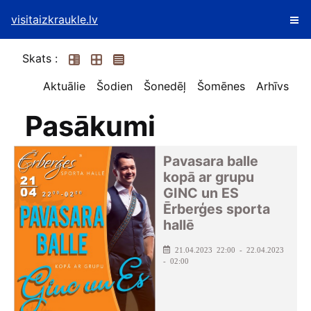
visitaizkraukle.lv
Skats :
Aktuālie
Šodien
Šonedēļ
Šomēnes
Arhīvs
Pasākumi
Pavasara balle
kopā ar grupu
GINC un ES
Ērberģes sporta
hallē
21.04.2023 22:00 - 22.04.2023
- 02:00