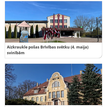
Aizkraukle pošas Brīvības svētku (4. maija)
svinībām