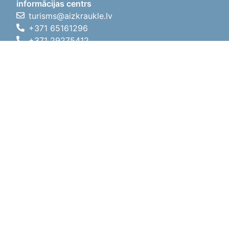
informācijas centrs
turisms@aizkraukle.lv
+371 65161296
+371 29275412
1905.gada iela 7, Koknese,
Aizkraukles novads, LV-5113
Darba laiki
Darba laiki
01.05.2026 - 30.09.2026
P, O, T, C, P
09:00 - 18:00
Pusdienu laiks
12:00 - 13:00
S
10:00 - 15:00
Sv
11:00 - 14:00
01.10.2025 - 30.04.2026
P, O, T, C, P
08:00 - 17:00
Pusdienu laiks
12:00
- 13:00
S
10:00 - 14:00