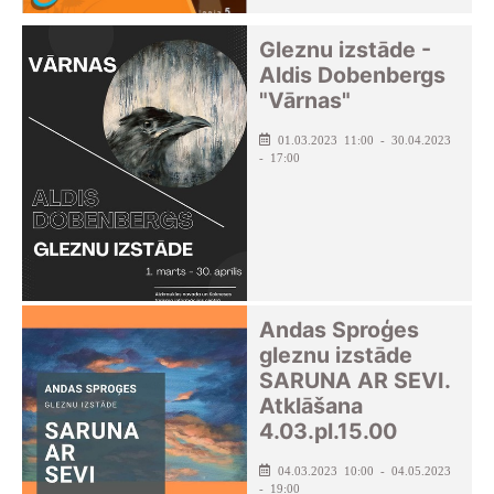
Gleznu izstāde -
Aldis Dobenbergs
"Vārnas"
01.03.2023 11:00 - 30.04.2023
- 17:00
Andas Sproģes
gleznu izstāde
SARUNA AR SEVI.
Atklāšana
4.03.pl.15.00
04.03.2023 10:00 - 04.05.2023
- 19:00