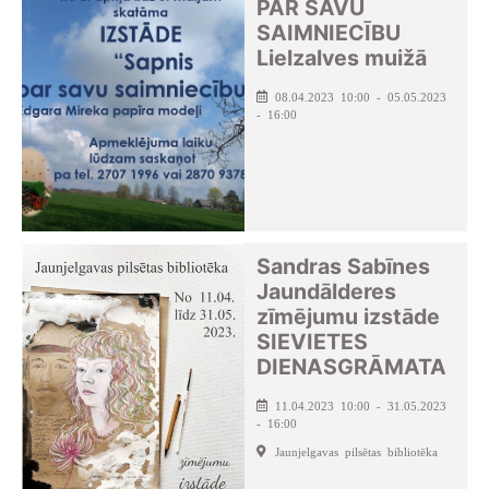
PAR SAVU
SAIMNIECĪBU
Lielzalves muižā
08.04.2023 10:00 - 05.05.2023
- 16:00
Sandras Sabīnes
Jaundālderes
zīmējumu izstāde
SIEVIETES
DIENASGRĀMATA
11.04.2023 10:00 - 31.05.2023
- 16:00
Jaunjelgavas pilsētas bibliotēka