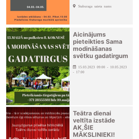
Staburaga saieta nams
Aicinājums
pieteikties Sama
modināšanas
svētku gadatirgum
15.03.2023 09:00 - 10.05.2023
- 17:00
Teātra dienai
veltīta izstāde
AK,ŠIE
MĀKSLINIEKI!