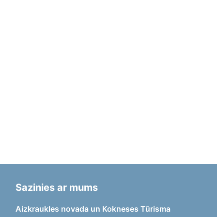
Sazinies ar mums
Aizkraukles novada un Kokneses Tūrisma