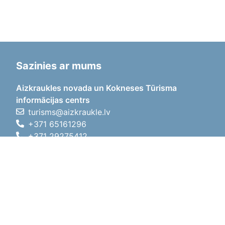
Sazinies ar mums
Aizkraukles novada un Kokneses Tūrisma
informācijas centrs
turisms@aizkraukle.lv
+371 65161296
+371 29275412
1905.gada iela 7, Koknese,
Aizkraukles novads, LV-5113
Darba laiki
Darba laiki
01.05.2026 - 30.09.2026