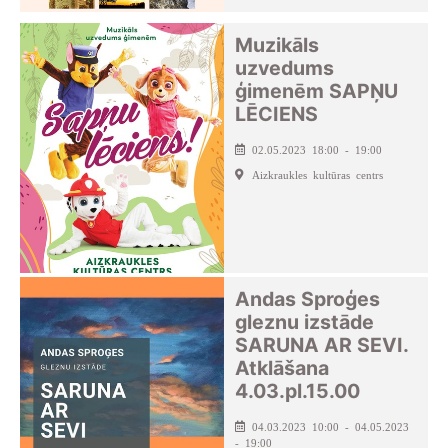
Muzikāls
uzvedums
ģimenēm SAPŅU
LĒCIENS
02.05.2023 18:00 - 19:00
Aizkraukles kultūras centrs
Andas Sproģes
gleznu izstāde
SARUNA AR SEVI.
Atklāšana
4.03.pl.15.00
04.03.2023 10:00 - 04.05.2023
- 19:00