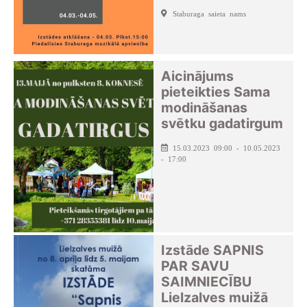
Staburaga saieta nams
Aicinājums
pieteikties Sama
modināšanas
svētku gadatirgum
15.03.2023 09:00 - 10.05.2023
- 17:00
Izstāde SAPNIS
PAR SAVU
SAIMNIECĪBU
Lielzalves muižā