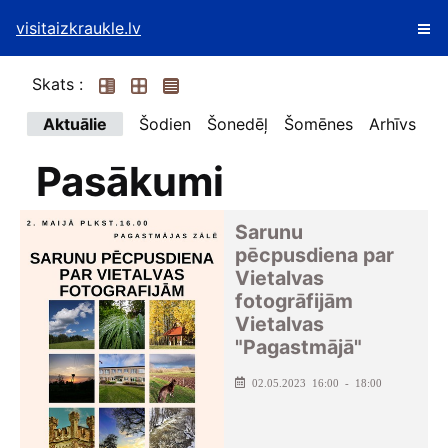
visitaizkraukle.lv
Skats :
Aktuālie
Šodien
Šonedēļ
Šomēnes
Arhīvs
Pasākumi
Sarunu
pēcpusdiena par
Vietalvas
fotogrāfijām
Vietalvas
"Pagastmājā"
02.05.2023 16:00 - 18:00