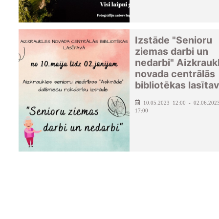
Izstāde "Senioru
ziemas darbi un
nedarbi" Aizkrauk
novada centrālās
bibliotēkas lasīta
10.05.2023 12:00 - 02.06.202
17:00