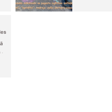
les
vā
3 -