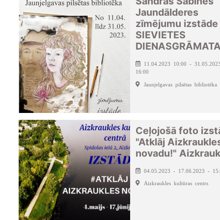
Sandras Sabīnes
Jaundālderes
zīmējumu izstāde
SIEVIETES
DIENASGRĀMAT
11.04.2023 10:00 - 31.05.202
16:00
Jaunjelgavas pilsētas bibliotēka
Ceļojošā foto izs
"Atklāj Aizkraukle
novadu!" Aizkrauk
04.05.2023 - 17.06.2023 - 15
Aizkraukles kultūras centrs