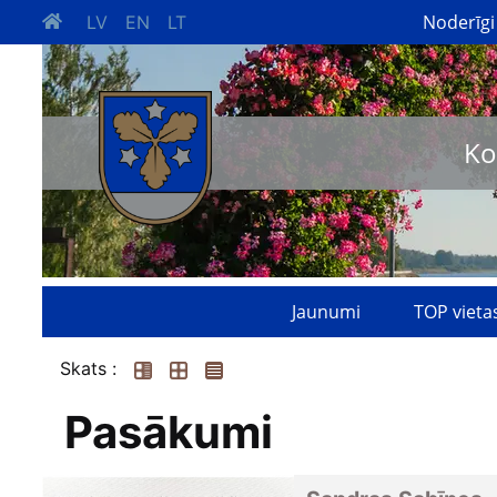
Noderīgi
LV
EN
LT
Ko
Jaunumi
TOP vieta
Skats :
Pasākumi