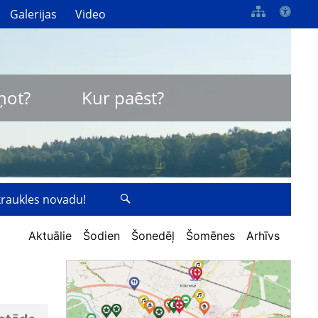
Galerijas
Video
ņot?
Kur paēst?
zkraukles novadu!
Aktuālie
Šodien
Šonedēļ
Šomēnes
Arhīvs