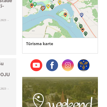
zstāde
ī-
.2023 -
Tūrisma karte
šu
SOJU
.2023 -