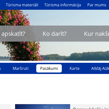
Tūrisma materiāli
Tūrisma informācija
Par mums
 apskatīt?
Ko darīt?
Kur nakš
s
Maršruti
Pasākumi
Karte
Atklāj Ai