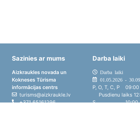
Sazinies ar mums
Darba laiki
Aizkraukles novada un
Darba laiki
Kokneses Tūrisma
01.05.2026 - 30.0
informācijas centrs
P, O, T, C, P
09:00 
turisms@aizkraukle.lv
Pusdienu laiks
12:
+371 65161296
S
10:00 
+371 29275412
Sv
11:00 
1905.gada iela 7, Koknese,
01.10.2025 - 30.0
Aizkraukles novads, LV-5113
P, O, T, C, P
08:00 
Pusdienu laiks
12:
S
10:00 