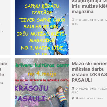
Sapņu ķērāju i
Iršu muižas klēt
magazīnā
03.05.2023 10:00 - 31.05
A
16:00
3 -
tāde
Mazo skrīverie
s
mākslas darbu
lē
izstāde IZKRĀ
PASAULI
:00
04.05.2023 10:00 - 31.05
16:00
Skrīveru kultūras centrs