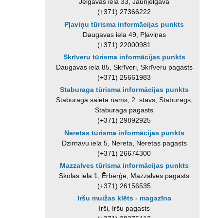
Jelgavas iela 33, Jaunjelgava
(+371) 27366222
Pļaviņu tūrisma informācijas punkts
Daugavas iela 49, Pļaviņas
(+371) 22000981
Skrīveru tūrisma informācijas punkts
Daugavas iela 85, Skrīveri, Skrīveru pagasts
(+371) 25661983
Staburaga tūrisma informācijas punkts
Staburaga saieta nams, 2. stāvs, Staburags,
Staburaga pagasts
(+371) 29892925
Neretas tūrisma informācijas punkts
Dzirnavu iela 5, Nereta, Neretas pagasts
(+371) 26674300
Mazzalves tūrisma informācijas punkts
Skolas iela 1, Ērberģe, Mazzalves pagasts
(+371) 26156535
Iršu muižas klēts - magazīna
Irši, Iršu pagasts