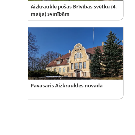
Aizkraukle pošas Brīvības svētku (4.
maija) svinībām
Pavasaris Aizkraukles novadā