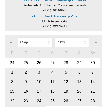
Mazzalves tūrisma informācijas punkts
Skolas iela 1, Ērberģe, Mazzalves pagasts
(+371) 26156535
Iršu muižas klēts - magazīna
Irši, Iršu pagasts
(+371) 29275412
<
>
P
O
T
C
P
S
Sv
24
25
26
27
28
29
30
1
2
3
4
5
6
7
8
9
10
11
12
13
14
15
16
17
18
19
20
21
22
23
24
25
26
27
28