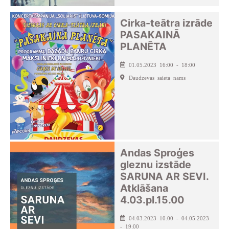
Cirka-teātra izrāde
PASAKAINĀ
PLANĒTA
01.05.2023 16:00 - 18:00
Daudzevas saieta nams
Andas Sproģes
gleznu izstāde
SARUNA AR SEVI.
Atklāšana
4.03.pl.15.00
04.03.2023 10:00 - 04.05.2023
- 19:00