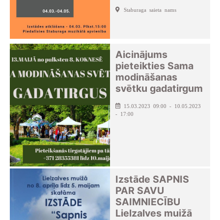
Staburaga saieta nams
Aicinājums
pieteikties Sama
modināšanas
svētku gadatirgum
15.03.2023 09:00 - 10.05.2023
- 17:00
Izstāde SAPNIS
PAR SAVU
SAIMNIECĪBU
Lielzalves muižā