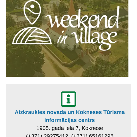
Aizkraukles novada un Kokneses Tūrisma
informācijas centrs
1905. gada iela 7, Koknese
(+371) 29275412, (+371) 65161296