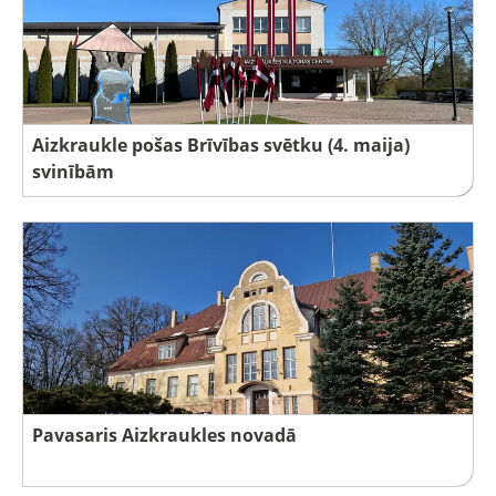
Aizkraukle pošas Brīvības svētku (4. maija)
svinībām
Pavasaris Aizkraukles novadā