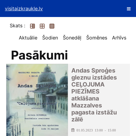
visitaizkraukle.lv
Skats :
Aktuālie
Šodien
Šonedēļ
Šomēnes
Arhīvs
Pasākumi
Andas Sproģes
gleznu izstādes
CEĻOJUMA
PIEZĪMES
atklāšana
Mazzalves
pagasta izstāžu
zālē
01.05.2023 13:00 - 15:00