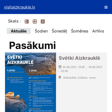
visitaizkraukle.lv
Skats :
Aktuālie
Šodien
Šonedēļ
Šomēnes
Arhīvs
Pasākumi
Svētki Aizkrauklē
02.06.2023 19:00 - 04.06.2023
- 02:00
Aizkraukles kultūras centrs