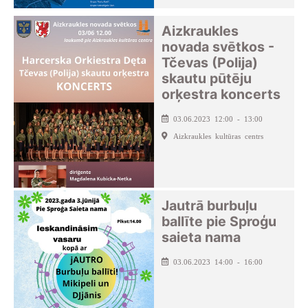
Aizkraukles
novada svētkos -
Tčevas (Polija)
skautu pūtēju
orķestra koncerts
03.06.2023 12:00 - 13:00
Aizkraukles kultūras centrs
Jautrā burbuļu
ballīte pie Sproģu
saieta nama
03.06.2023 14:00 - 16:00