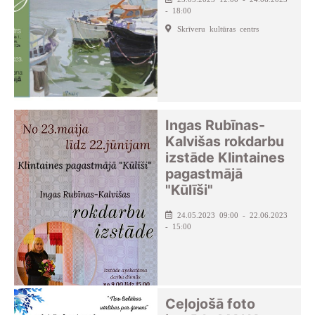
- 18:00
Skrīveru kultūras centrs
Ingas Rubīnas-
Kalvišas rokdarbu
izstāde Klintaines
pagastmājā
"Kūlīši"
24.05.2023 09:00 - 22.06.2023
- 15:00
Ceļojošā foto