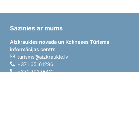
Sazinies ar mums
Aizkraukles novada un Kokneses Tūrisma
informācijas centrs
turisms@aizkraukle.lv
+371 65161296
+371 29275412
1905.gada iela 7, Koknese,
Aizkraukles novads, LV-5113
Darba laiki
Darba laiki
01.05.2026 - 30.09.2026
P, O, T, C, P
09:00 - 18:00
Pusdienu laiks
12:00 - 13:00