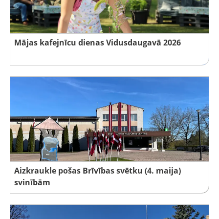
Mājas kafejnīcu dienas Vidusdaugavā 2026
Aizkraukle pošas Brīvības svētku (4. maija)
svinībām