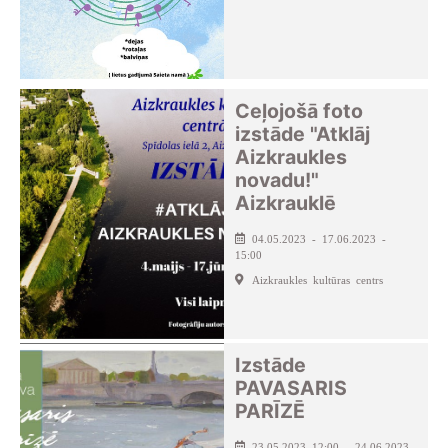
Ceļojošā foto
izstāde "Atklāj
Aizkraukles
novadu!"
Aizkrauklē
04.05.2023 - 17.06.2023 -
15:00
Aizkraukles kultūras centrs
Izstāde
PAVASARIS
PARĪZĒ
23.05.2023 12:00 - 24.06.2023