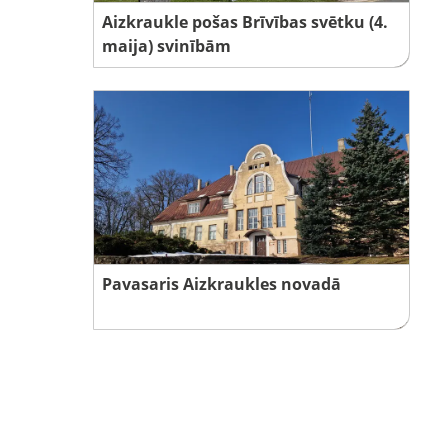
Aizkraukle pošas Brīvības svētku (4.
maija) svinībām
Pavasaris Aizkraukles novadā