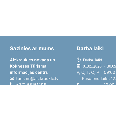
Sazinies ar mums
Darba laiki
Aizkraukles novada un
Darba laiki
Kokneses Tūrisma
01.05.2026 - 30.0
informācijas centrs
P, O, T, C, P
09:00 
turisms@aizkraukle.lv
Pusdienu laiks
12:
+371 65161296
S
10:00 
+371 29275412
Sv
11:00 
1905.gada iela 7, Koknese,
01.10.2025 - 30.0
Aizkraukles novads, LV-5113
P, O, T, C, P
08:00 
Pusdienu laiks
12:
S
10:00 