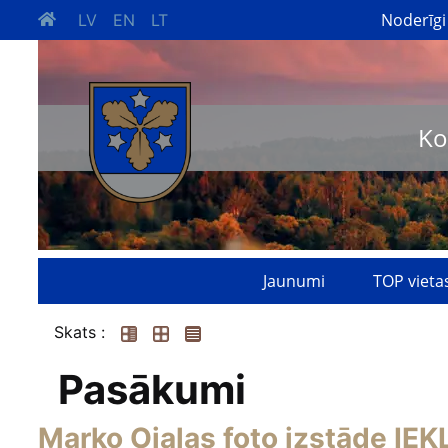
Noderīgi
LV
EN
LT
Ko
Jaunumi
TOP vieta
Skats :
Pasākumi
Marko Ojalas foto izstāde I