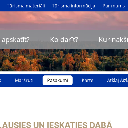
Tūrisma materiāli
Tūrisma informācija
Par mums
 apskatīt?
Ko darīt?
Kur nakš
s
Maršruti
Pasākumi
Karte
Atklāj Ai
EKLAUSIES UN IESKATIES DABĀ