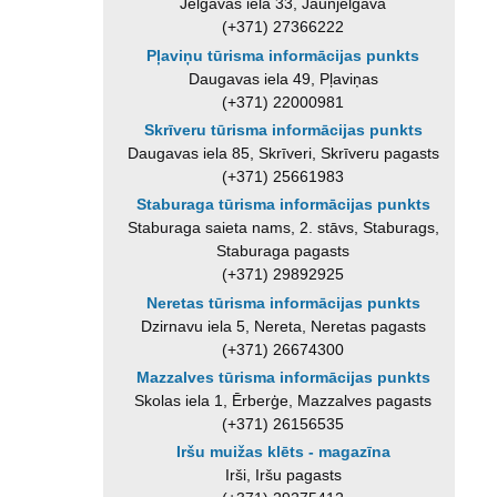
Jelgavas iela 33, Jaunjelgava
(+371) 27366222
Pļaviņu tūrisma informācijas punkts
Daugavas iela 49, Pļaviņas
(+371) 22000981
Skrīveru tūrisma informācijas punkts
Daugavas iela 85, Skrīveri, Skrīveru pagasts
(+371) 25661983
Staburaga tūrisma informācijas punkts
Staburaga saieta nams, 2. stāvs, Staburags,
Staburaga pagasts
(+371) 29892925
Neretas tūrisma informācijas punkts
Dzirnavu iela 5, Nereta, Neretas pagasts
(+371) 26674300
Mazzalves tūrisma informācijas punkts
Skolas iela 1, Ērberģe, Mazzalves pagasts
(+371) 26156535
Iršu muižas klēts - magazīna
Irši, Iršu pagasts