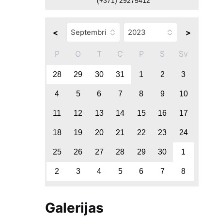
(+371) 29275412
<
>
P
O
T
C
P
S
Sv
28
29
30
31
1
2
3
4
5
6
7
8
9
10
11
12
13
14
15
16
17
18
19
20
21
22
23
24
25
26
27
28
29
30
1
2
3
4
5
6
7
8
Galerijas