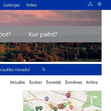
Galerijas
Video
ņot?
Kur paēst?
zkraukles novadu!
Aktuālie
Šodien
Šonedēļ
Šomēnes
Arhīvs