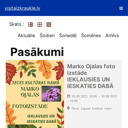
visitaizkraukle.lv
Skats :
Aktuālie
Šodien
Šonedēļ
Šomēnes
Arhīvs
Pasākumi
Marko Ojalas foto
izstāde
IEKLAUSIES UN
IESKATIES DABĀ
01.09.2023 10:00 - 30.09.2023
- 16:00
Seces pagasta kultūras nams