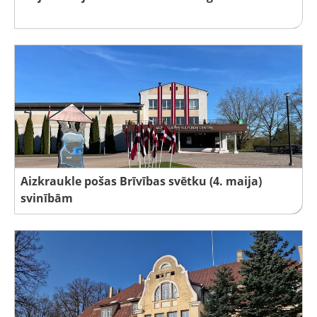
Aizkraukle pošas Brīvības svētku (4. maija)
svinībām