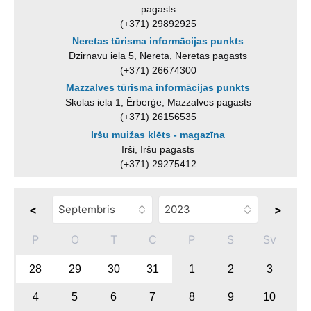
pagasts
(+371) 29892925
Neretas tūrisma informācijas punkts
Dzirnavu iela 5, Nereta, Neretas pagasts
(+371) 26674300
Mazzalves tūrisma informācijas punkts
Skolas iela 1, Ērberģe, Mazzalves pagasts
(+371) 26156535
Iršu muižas klēts - magazīna
Irši, Iršu pagasts
(+371) 29275412
<
>
P
O
T
C
P
S
Sv
28
29
30
31
1
2
3
4
5
6
7
8
9
10