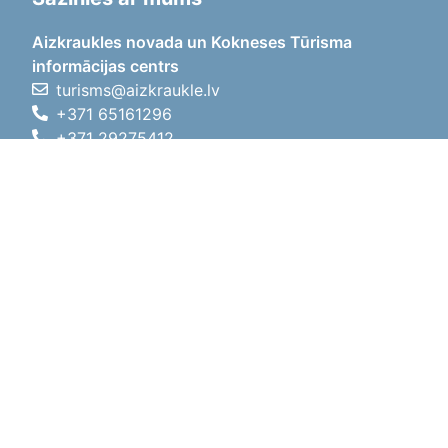
Aizkraukles novada un Kokneses Tūrisma
informācijas centrs
turisms@aizkraukle.lv
+371 65161296
+371 29275412
1905.gada iela 7, Koknese,
Aizkraukles novads, LV-5113
Darba laiki
Darba laiki
01.05.2026 - 30.09.2026
P, O, T, C, P
09:00 - 18:00
Pusdienu laiks
12:00 - 13:00
S
10:00 - 15:00
Sv
11:00 - 14:00
01.10.2025 - 30.04.2026
P, O, T, C, P
08:00 - 17:00
Pusdienu laiks
12:00