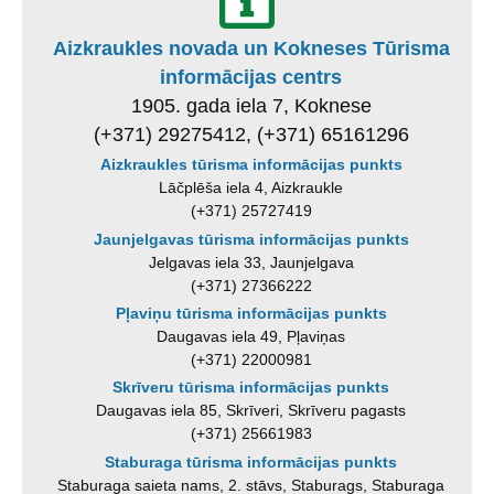
Aizkraukles novada un Kokneses Tūrisma
informācijas centrs
1905. gada iela 7, Koknese
(+371) 29275412, (+371) 65161296
Aizkraukles tūrisma informācijas punkts
Lāčplēša iela 4, Aizkraukle
(+371) 25727419
Jaunjelgavas tūrisma informācijas punkts
Jelgavas iela 33, Jaunjelgava
(+371) 27366222
Pļaviņu tūrisma informācijas punkts
Daugavas iela 49, Pļaviņas
(+371) 22000981
Skrīveru tūrisma informācijas punkts
Daugavas iela 85, Skrīveri, Skrīveru pagasts
(+371) 25661983
Staburaga tūrisma informācijas punkts
Staburaga saieta nams, 2. stāvs, Staburags, Staburaga