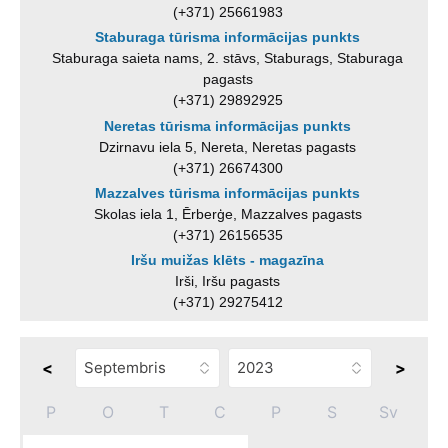
(+371) 25661983
Staburaga tūrisma informācijas punkts
Staburaga saieta nams, 2. stāvs, Staburags, Staburaga
pagasts
(+371) 29892925
Neretas tūrisma informācijas punkts
Dzirnavu iela 5, Nereta, Neretas pagasts
(+371) 26674300
Mazzalves tūrisma informācijas punkts
Skolas iela 1, Ērberģe, Mazzalves pagasts
(+371) 26156535
Iršu muižas klēts - magazīna
Irši, Iršu pagasts
(+371) 29275412
<
>
P
O
T
C
P
S
Sv