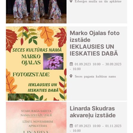
Ērberģes muiža un tās apkārtne
Marko Ojalas foto
izstāde
IEKLAUSIES UN
IESKATIES DABĀ
01.09.2023 10:00 - 30.09.2023
- 16:00
Seces pagasta kultūras nams
Linarda Skudras
akvareļu izstāde
07.09.2023 10:00 - 01.11.2023
- 16:00