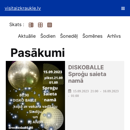
visitaizkraukle.lv
Skats :
Aktuālie
Šodien
Šonedēļ
Šomēnes
Arhīvs
Pasākumi
DISKOBALLE
Sproģu saieta
namā
15.09.2023 21:00 - 16.09.2023
- 01:00