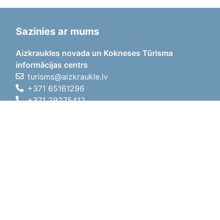
Sazinies ar mums
Aizkraukles novada un Kokneses Tūrisma
informācijas centrs
turisms@aizkraukle.lv
+371 65161296
+371 29275412
1905.gada iela 7, Koknese,
Aizkraukles novads, LV-5113
Darba laiki
Darba laiki
01.05.2026 - 30.09.2026
P, O, T, C, P
09:00 - 18:00
Pusdienu laiks
12:00 - 13:00
S
10:00 - 15:00