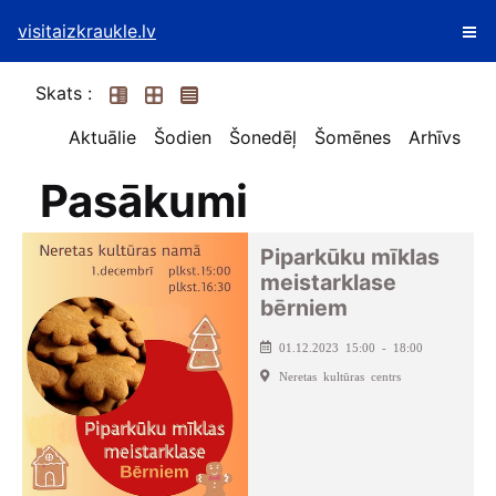
visitaizkraukle.lv
Skats :
Aktuālie
Šodien
Šonedēļ
Šomēnes
Arhīvs
Pasākumi
Piparkūku mīklas
meistarklase
bērniem
01.12.2023 15:00 - 18:00
Neretas kultūras centrs