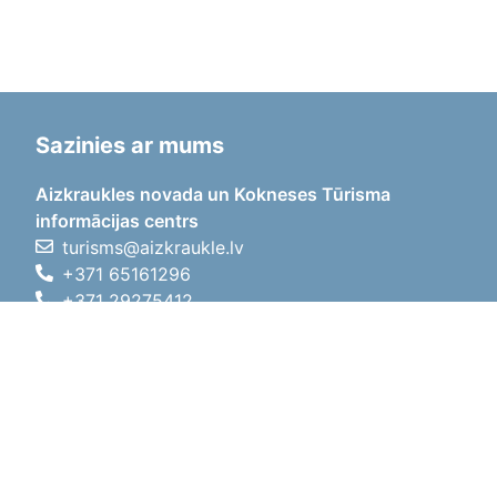
Sazinies ar mums
Aizkraukles novada un Kokneses Tūrisma
informācijas centrs
turisms@aizkraukle.lv
+371 65161296
+371 29275412
1905.gada iela 7, Koknese,
Aizkraukles novads, LV-5113
Darba laiki
Darba laiki
01.05.2026 - 30.09.2026