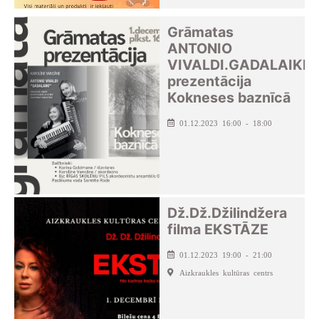
Grāmatas
ANTONIO
VIVALDI.GADALAIKI
prezentācija
Kokneses baznīcā
01.12.2023 16:00 - 18:00
Dž.Dž.Džilindžera
filma EKSTĀZE
01.12.2023 19:00 - 21:00
Aizkraukles kultūras centrs