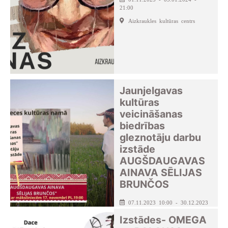
21:00
Aizkraukles kultūras centrs
Jaunjelgavas
kultūras
veicināšanas
biedrības
gleznotāju darbu
izstāde
AUGŠDAUGAVAS
AINAVA SĒLIJAS
BRUNČOS
07.11.2023 10:00 - 30.12.2023
- 18:00
Izstādes- OMEGA
Seces pagasta kultūras nams