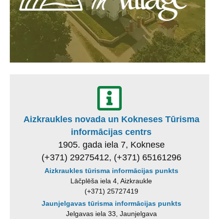
Aizkraukles novada un Kokneses Tūrisma
informācijas centrs
1905. gada iela 7, Koknese
(+371) 29275412, (+371) 65161296
Aizkraukles tūrisma informācijas punkts
Lāčplēša iela 4, Aizkraukle
(+371) 25727419
Jaunjelgavas tūrisma informācijas punkts
Jelgavas iela 33, Jaunjelgava