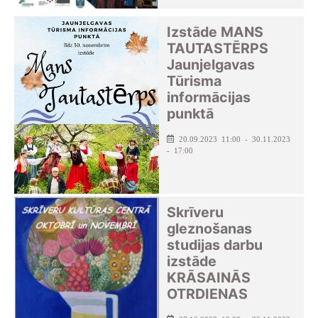
Izstāde MANS
TAUTASTĒRPS
Jaunjelgavas
Tūrisma
informācijas
punktā
20.09.2023 11:00 - 30.11.2023
- 17:00
Skrīveru
gleznošanas
studijas darbu
izstāde
KRĀSAINĀS
OTRDIENAS