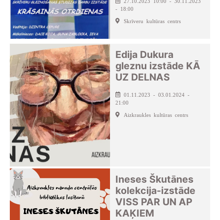
27.10.2023 10:00 - 30.11.2023
- 18:00
Skrīveru kultūras centrs
Edija Dukura
gleznu izstāde KĀ
UZ DELNAS
01.11.2023 - 03.01.2024 -
21:00
Aizkraukles kultūras centrs
Ineses Škutānes
kolekcija-izstāde
VISS PAR UN AP
KAĶIEM