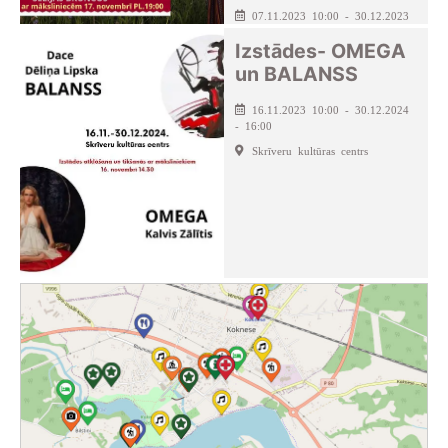
07.11.2023 10:00 - 30.12.2023
- 18:00
Izstādes- OMEGA
Seces pagasta kultūras nams
un BALANSS
16.11.2023 10:00 - 30.12.2024
- 16:00
Skrīveru kultūras centrs