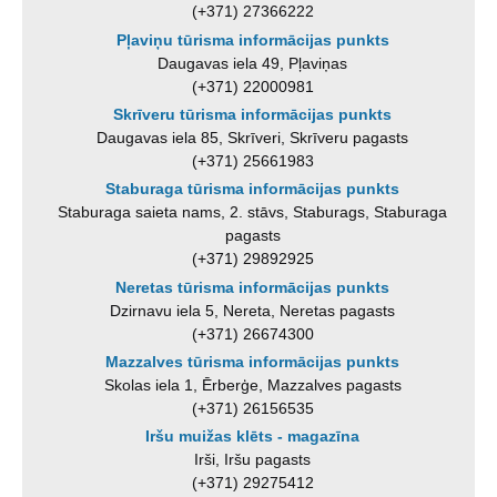
(+371) 27366222
Pļaviņu tūrisma informācijas punkts
Daugavas iela 49, Pļaviņas
(+371) 22000981
Skrīveru tūrisma informācijas punkts
Daugavas iela 85, Skrīveri, Skrīveru pagasts
(+371) 25661983
Staburaga tūrisma informācijas punkts
Staburaga saieta nams, 2. stāvs, Staburags, Staburaga
pagasts
(+371) 29892925
Neretas tūrisma informācijas punkts
Dzirnavu iela 5, Nereta, Neretas pagasts
(+371) 26674300
Mazzalves tūrisma informācijas punkts
Skolas iela 1, Ērberģe, Mazzalves pagasts
(+371) 26156535
Iršu muižas klēts - magazīna
Irši, Iršu pagasts
(+371) 29275412