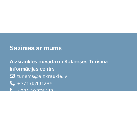
Sazinies ar mums
Aizkraukles novada un Kokneses Tūrisma
informācijas centrs
turisms@aizkraukle.lv
+371 65161296
+371 29275412
1905.gada iela 7, Koknese,
Aizkraukles novads, LV-5113
Darba laiki
Darba laiki