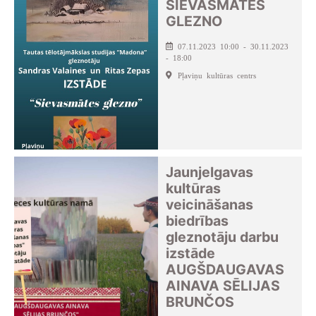
SIEVASMĀTES
GLEZNO
07.11.2023 10:00 - 30.11.2023
- 18:00
Pļaviņu kultūras centrs
Jaunjelgavas
kultūras
veicināšanas
biedrības
gleznotāju darbu
izstāde
AUGŠDAUGAVAS
AINAVA SĒLIJAS
BRUNČOS