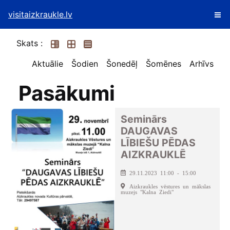
visitaizkraukle.lv
Skats :
Aktuālie
Šodien
Šonedēļ
Šomēnes
Arhīvs
Pasākumi
Seminārs
DAUGAVAS
LĪBIEŠU PĒDAS
AIZKRAUKLĒ
29.11.2023 11:00 - 15:00
Aizkraukles vēstures un mākslas
muzejs "Kalna Ziedi"