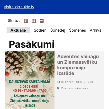
visitaizkraukle.lv
Skats :
Aktuālie
Šodien
Šonedēļ
Šomēnes
Arhīvs
Pasākumi
Adventes vainagu
un Ziemassvētku
kompozīciju
izstāde
02.12.2023 10:00 - 17:00
Daudzevas saieta nams