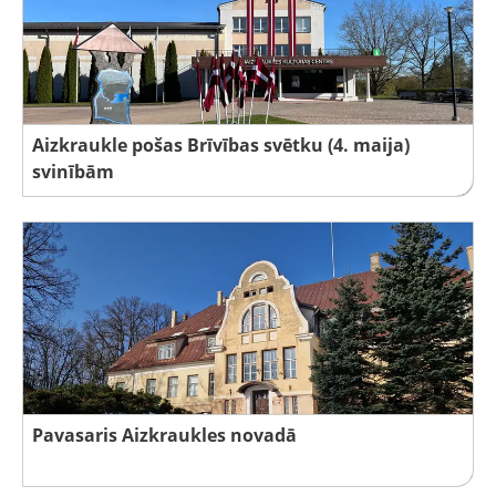
Aizkraukle pošas Brīvības svētku (4. maija)
svinībām
Pavasaris Aizkraukles novadā