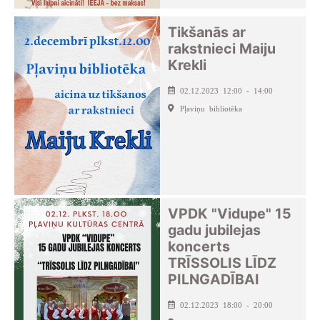
Tikšanās ar
rakstnieci Maiju
Krekli
02.12.2023 12:00 - 14:00
Pļaviņu bibliotēka
VPDK "Vidupe" 15
gadu jubilejas
koncerts
TRĪSSOLIS LĪDZ
PILNGADĪBAI
02.12.2023 18:00 - 20:00