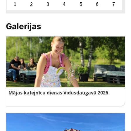
1
2
3
4
5
6
7
Galerijas
Mājas kafejnīcu dienas Vidusdaugavā 2026