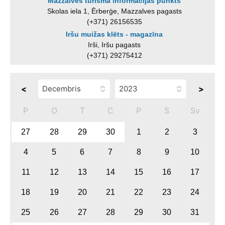
Mazzalves tūrisma informācijas punkts
Skolas iela 1, Ērberģe, Mazzalves pagasts
(+371) 26156535
Iršu muižas klēts - magazīna
Irši, Iršu pagasts
(+371) 29275412
<
>
P
O
T
C
P
S
Sv
27
28
29
30
1
2
3
4
5
6
7
8
9
10
11
12
13
14
15
16
17
18
19
20
21
22
23
24
25
26
27
28
29
30
31