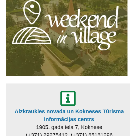
Aizkraukles novada un Kokneses Tūrisma
informācijas centrs
1905. gada iela 7, Koknese
(+371) 29275412, (+371) 65161296