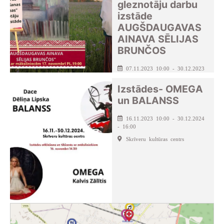
gleznotāju darbu
izstāde
AUGŠDAUGAVAS
AINAVA SĒLIJAS
BRUNČOS
07.11.2023 10:00 - 30.12.2023
- 18:00
Izstādes- OMEGA
Seces pagasta kultūras nams
un BALANSS
16.11.2023 10:00 - 30.12.2024
- 16:00
Skrīveru kultūras centrs