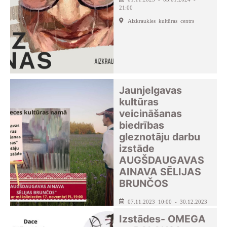
21:00
Aizkraukles kultūras centrs
Jaunjelgavas
kultūras
veicināšanas
biedrības
gleznotāju darbu
izstāde
AUGŠDAUGAVAS
AINAVA SĒLIJAS
BRUNČOS
07.11.2023 10:00 - 30.12.2023
- 18:00
Izstādes- OMEGA
Seces pagasta kultūras nams