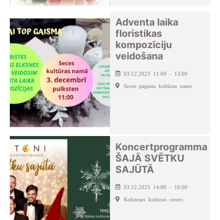
Adventa laika
floristikas
kompozīciju
veidošana
03.12.2023 11:00 - 13:00
Seces pagasta kultūras nams
Koncertprogramma
ŠAJĀ SVĒTKU
SAJŪTĀ
03.12.2023 14:00 - 16:00
Kokneses kultūras centrs