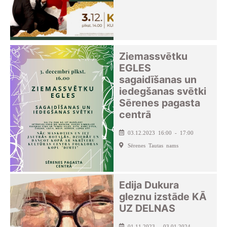
Ziemassvētku
EGLES
sagaidīšanas un
iedegšanas svētki
Sērenes pagasta
centrā
03.12.2023 16:00 - 17:00
Sērenes Tautas nams
Edija Dukura
gleznu izstāde KĀ
UZ DELNAS
01.11.2023 - 03.01.2024 -