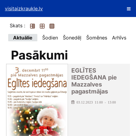
visitaizkraukle.lv
Skats :
Aktuālie
Šodien
Šonedēļ
Šomēnes
Arhīvs
Pasākumi
EGLĪTES
IEDEGŠANA pie
Mazzalves
pagastmājas
03.12.2023 11:00 - 13:00