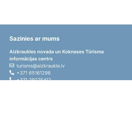
Sazinies ar mums
Aizkraukles novada un Kokneses Tūrisma
informācijas centrs
turisms@aizkraukle.lv
+371 65161296
+371 29275412
1905.gada iela 7, Koknese,
Aizkraukles novads, LV-5113
Darba laiki
Darba laiki
01.05.2026 - 30.09.2026