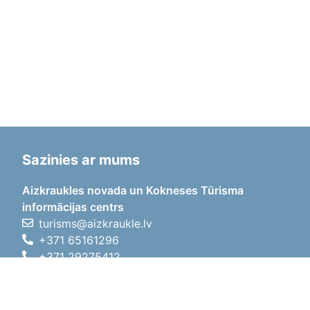
Sazinies ar mums
Aizkraukles novada un Kokneses Tūrisma
informācijas centrs
turisms@aizkraukle.lv
+371 65161296
+371 29275412
1905.gada iela 7, Koknese,
Aizkraukles novads, LV-5113