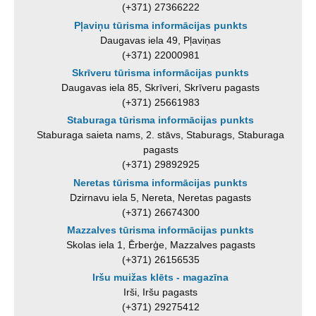
(+371) 27366222
Pļaviņu tūrisma informācijas punkts
Daugavas iela 49, Pļaviņas
(+371) 22000981
Skrīveru tūrisma informācijas punkts
Daugavas iela 85, Skrīveri, Skrīveru pagasts
(+371) 25661983
Staburaga tūrisma informācijas punkts
Staburaga saieta nams, 2. stāvs, Staburags, Staburaga
pagasts
(+371) 29892925
Neretas tūrisma informācijas punkts
Dzirnavu iela 5, Nereta, Neretas pagasts
(+371) 26674300
Mazzalves tūrisma informācijas punkts
Skolas iela 1, Ērberģe, Mazzalves pagasts
(+371) 26156535
Iršu muižas klēts - magazīna
Irši, Iršu pagasts
(+371) 29275412