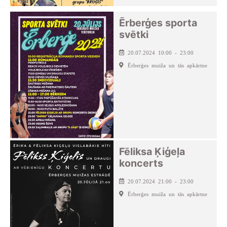
Ērberģes sporta
svētki
20.07.2024 10:00 - 23:00
Ērberģes muiža un tās apkārtne
Fēliksa Ķiģeļa
koncerts
20.07.2024 21:00 - 23:00
Ērberģes muiža un tās apkārtne