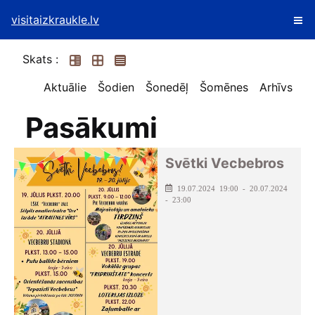
visitaizkraukle.lv
Skats :
Aktuālie
Šodien
Šonedēļ
Šomēnes
Arhīvs
Pasākumi
Svētki Vecbebros
19.07.2024 19:00 - 20.07.2024
- 23:00