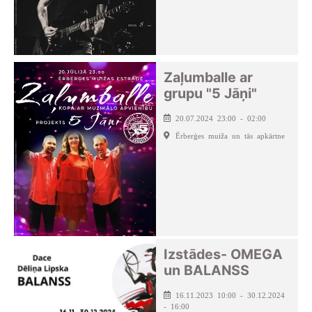
Zaļumballe ar
grupu "5 Jāņi"
20.07.2024 23:00 - 02:00
Ērberģes muiža un tās apkārtne
Izstādes- OMEGA
un BALANSS
16.11.2023 10:00 - 30.12.2024
- 16:00