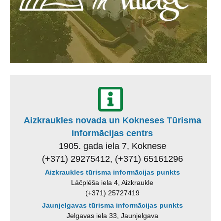
Aizkraukles novada un Kokneses Tūrisma
informācijas centrs
1905. gada iela 7, Koknese
(+371) 29275412, (+371) 65161296
Aizkraukles tūrisma informācijas punkts
Lāčplēša iela 4, Aizkraukle
(+371) 25727419
Jaunjelgavas tūrisma informācijas punkts
Jelgavas iela 33, Jaunjelgava