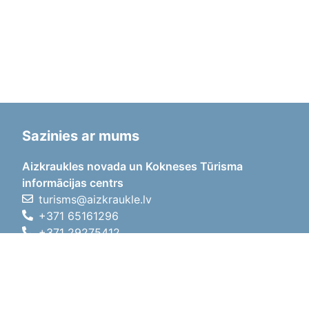
Sazinies ar mums
Aizkraukles novada un Kokneses Tūrisma
informācijas centrs
turisms@aizkraukle.lv
+371 65161296
+371 29275412
1905.gada iela 7, Koknese,
Aizkraukles novads, LV-5113
Darba laiki