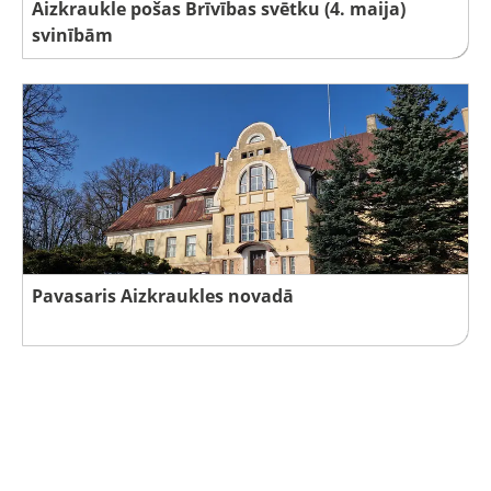
Aizkraukle pošas Brīvības svētku (4. maija)
svinībām
Pavasaris Aizkraukles novadā