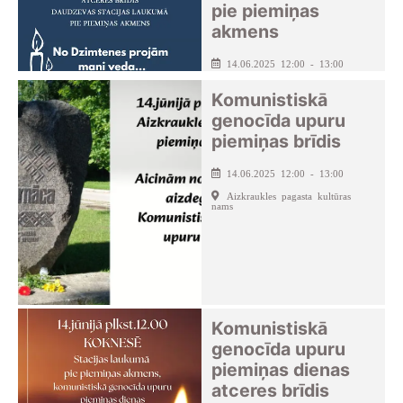
pie piemiņas
akmens
14.06.2025 12:00 - 13:00
Komunistiskā
genocīda upuru
piemiņas brīdis
14.06.2025 12:00 - 13:00
Aizkraukles pagasta kultūras
nams
Komunistiskā
genocīda upuru
piemiņas dienas
atceres brīdis