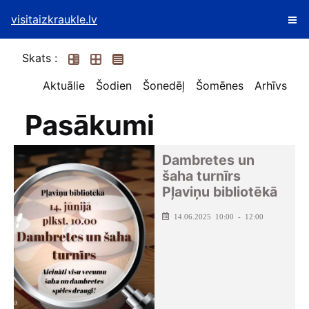
visitaizkraukle.lv
Skats :
Aktuālie
Šodien
Šonedēļ
Šomēnes
Arhīvs
Pasākumi
Dambretes un
šaha turnīrs
Pļaviņu bibliotēkā
14.06.2025 10:00 - 12:00