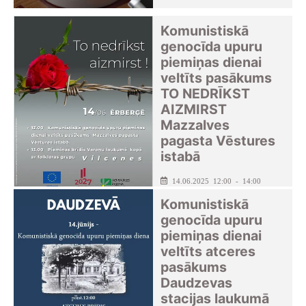
Komunistiskā
genocīda upuru
piemiņas dienai
veltīts pasākums
TO NEDRĪKST
AIZMIRST
Mazzalves
pagasta Vēstures
istabā
14.06.2025 12:00 - 14:00
Komunistiskā
genocīda upuru
piemiņas dienai
veltīts atceres
pasākums
Daudzevas
stacijas laukumā