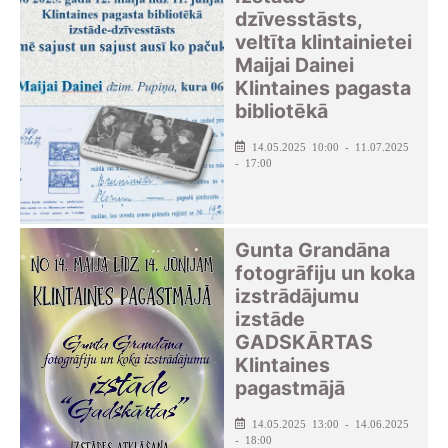
dzīvesstāsts,
veltīta klintainietei
Maijai Dainei
Klintaines pagasta
bibliotēkā
14.05.2025 10:00 - 11.07.2025
- 17:00
Gunta Grandāna
fotogrāfiju un koka
izstrādājumu
izstāde
GADSKĀRTAS
Klintaines
pagastmājā
14.05.2025 13:00 - 14.06.2025
- 18:00