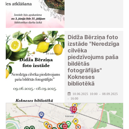
Didža Bērziņa foto
izstāde "Neredzīga
cilvēka
piedzīvojums paša
bildētās
fotogrāfijās"
Kokneses
bibliotēkā
10.06.2025 10:00 - 08.09.2025
- 16:00
Kokneses pagasta bibliotēka