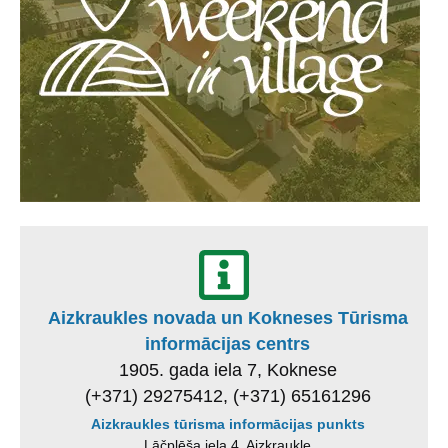
Aizkraukles novada un Kokneses Tūrisma
informācijas centrs
1905. gada iela 7, Koknese
(+371) 29275412, (+371) 65161296
Aizkraukles tūrisma informācijas punkts
Lāčplēša iela 4, Aizkraukle