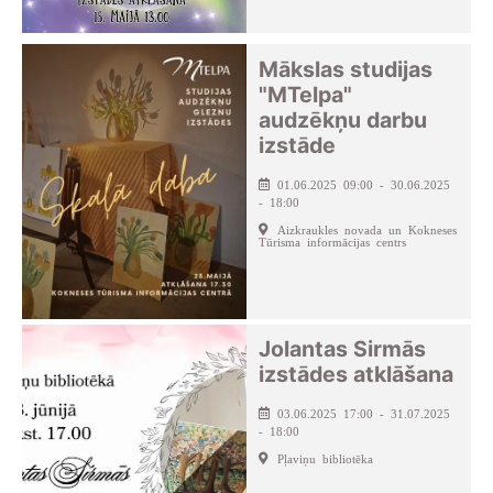
Mākslas studijas
"MTelpa"
audzēkņu darbu
izstāde
01.06.2025 09:00 - 30.06.2025
- 18:00
Aizkraukles novada un Kokneses
Tūrisma informācijas centrs
Jolantas Sirmās
izstādes atklāšana
03.06.2025 17:00 - 31.07.2025
- 18:00
Pļaviņu bibliotēka