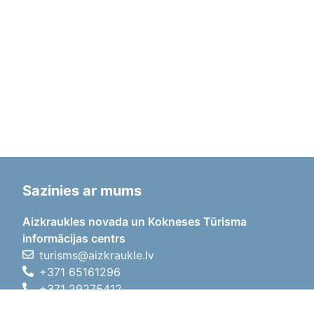
Sazinies ar mums
Aizkraukles novada un Kokneses Tūrisma
informācijas centrs
turisms@aizkraukle.lv
+371 65161296
+371 29275412
1905.gada iela 7, Koknese,