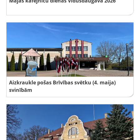
Mājas kafejnīcu dienas Vidusdaugavā 2026
Aizkraukle pošas Brīvības svētku (4. maija)
svinībām