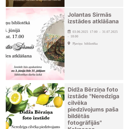
Jolantas Sirmās
izstādes atklāšana
03.06.2025 17:00 - 31.07.2025
- 18:00
Pļaviņu bibliotēka
Didža Bērziņa foto
izstāde "Neredzīga
cilvēka
piedzīvojums paša
bildētās
fotogrāfijās"