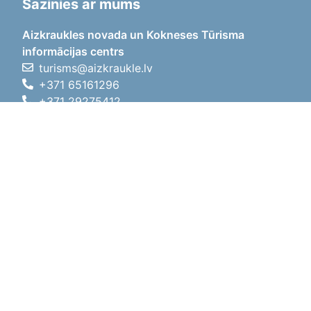
Sazinies ar mums
Aizkraukles novada un Kokneses Tūrisma
informācijas centrs
turisms@aizkraukle.lv
+371 65161296
+371 29275412
1905.gada iela 7, Koknese,
Aizkraukles novads, LV-5113
Darba laiki
Darba laiki
01.05.2026 - 30.09.2026
P, O, T, C, P
09:00 - 18:00
Pusdienu laiks
12:00 - 13:00
S
10:00 - 15:00
Sv
11:00 - 14:00
01.10.2025 - 30.04.2026