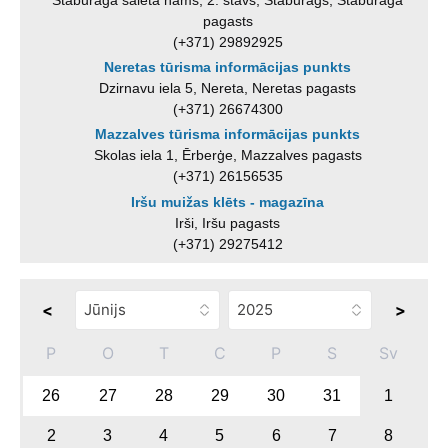
pagasts
(+371) 29892925
Neretas tūrisma informācijas punkts
Dzirnavu iela 5, Nereta, Neretas pagasts
(+371) 26674300
Mazzalves tūrisma informācijas punkts
Skolas iela 1, Ērberģe, Mazzalves pagasts
(+371) 26156535
Iršu muižas klēts - magazīna
Irši, Iršu pagasts
(+371) 29275412
<
>
P
O
T
C
P
S
Sv
26
27
28
29
30
31
1
2
3
4
5
6
7
8