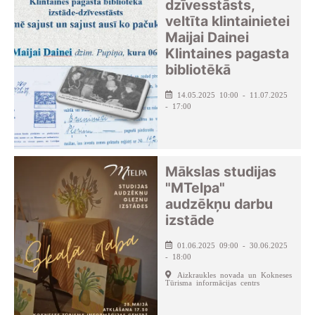
dzīvesstāsts,
veltīta klintainietei
Maijai Dainei
Klintaines pagasta
bibliotēkā
14.05.2025 10:00 - 11.07.2025
- 17:00
Mākslas studijas
"MTelpa"
audzēkņu darbu
izstāde
01.06.2025 09:00 - 30.06.2025
- 18:00
Aizkraukles novada un Kokneses
Tūrisma informācijas centrs