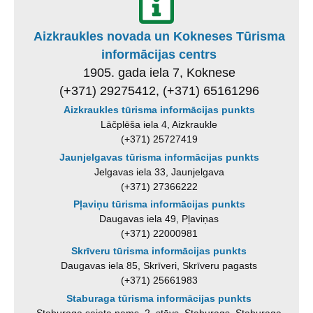
Aizkraukles novada un Kokneses Tūrisma
informācijas centrs
1905. gada iela 7, Koknese
(+371) 29275412, (+371) 65161296
Aizkraukles tūrisma informācijas punkts
Lāčplēša iela 4, Aizkraukle
(+371) 25727419
Jaunjelgavas tūrisma informācijas punkts
Jelgavas iela 33, Jaunjelgava
(+371) 27366222
Pļaviņu tūrisma informācijas punkts
Daugavas iela 49, Pļaviņas
(+371) 22000981
Skrīveru tūrisma informācijas punkts
Daugavas iela 85, Skrīveri, Skrīveru pagasts
(+371) 25661983
Staburaga tūrisma informācijas punkts
Staburaga saieta nams, 2. stāvs, Staburags, Staburaga