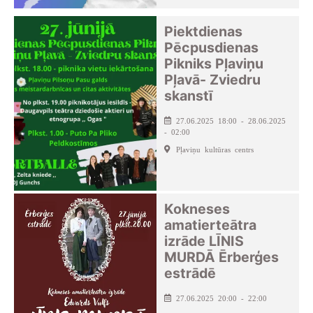
Piektdienas
Pēcpusdienas
Pikniks Pļaviņu
Pļavā- Zviedru
skanstī
27.06.2025 18:00 - 28.06.2025
- 02:00
Pļaviņu kultūras centrs
Kokneses
amatierteātra
izrāde LĪNIS
MURDĀ Ērberģes
estrādē
27.06.2025 20:00 - 22:00