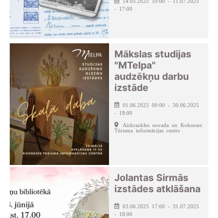
14.05.2025 10:00 - 11.07.2025
- 17:00
Mākslas studijas
"MTelpa"
audzēkņu darbu
izstāde
01.06.2025 09:00 - 30.06.2025
- 18:00
Aizkraukles novada un Kokneses
Tūrisma informācijas centrs
Jolantas Sirmās
izstādes atklāšana
03.06.2025 17:00 - 31.07.2025
- 18:00