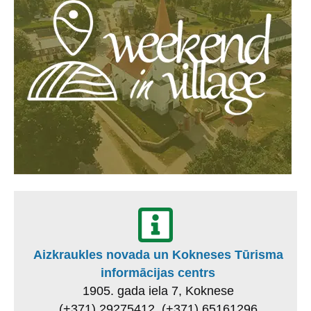
Aizkraukles novada un Kokneses Tūrisma
informācijas centrs
1905. gada iela 7, Koknese
(+371) 29275412, (+371) 65161296