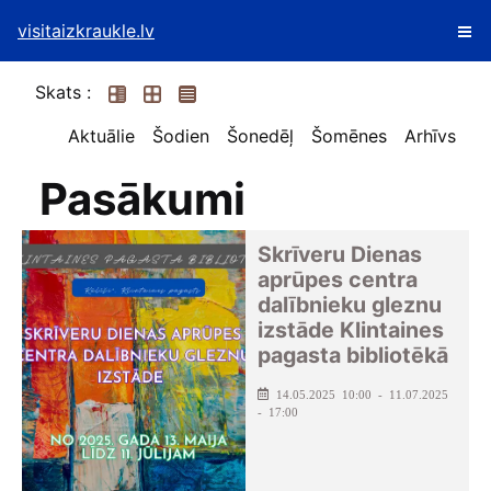
visitaizkraukle.lv
Skats :
Aktuālie
Šodien
Šonedēļ
Šomēnes
Arhīvs
Pasākumi
Skrīveru Dienas
aprūpes centra
dalībnieku gleznu
izstāde Klintaines
pagasta bibliotēkā
14.05.2025 10:00 - 11.07.2025
- 17:00