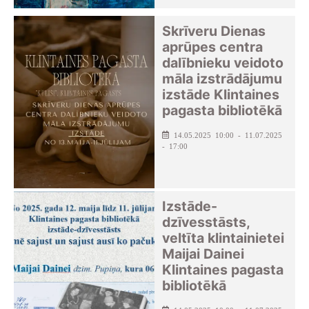
Skrīveru Dienas
aprūpes centra
dalībnieku veidoto
māla izstrādājumu
izstāde Klintaines
pagasta bibliotēkā
14.05.2025 10:00 - 11.07.2025
- 17:00
Izstāde-
dzīvesstāsts,
veltīta klintainietei
Maijai Dainei
Klintaines pagasta
bibliotēkā