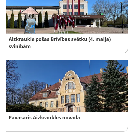
Aizkraukle pošas Brīvības svētku (4. maija)
svinībām
Pavasaris Aizkraukles novadā