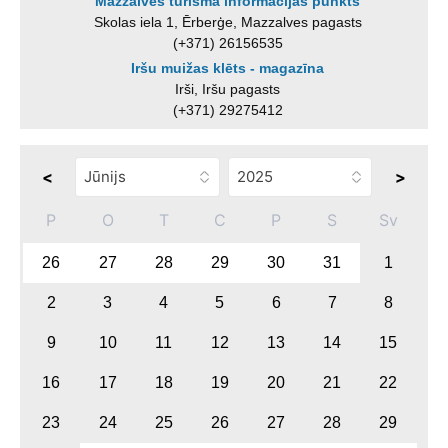
Mazzalves tūrisma informācijas punkts
Skolas iela 1, Ērberģe, Mazzalves pagasts
(+371) 26156535
Iršu muižas klēts - magazīna
Irši, Iršu pagasts
(+371) 29275412
<
>
P
O
T
C
P
S
Sv
26
27
28
29
30
31
1
2
3
4
5
6
7
8
9
10
11
12
13
14
15
16
17
18
19
20
21
22
23
24
25
26
27
28
29