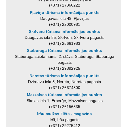
(+371) 27366222
Pļaviņu tūrisma informācijas punkts
Daugavas iela 49, Pļaviņas
(+371) 22000981
Skrīveru tūrisma informācijas punkts
Daugavas iela 85, Skrīveri, Skrīveru pagasts
(+371) 25661983
Staburaga tūrisma informācijas punkts
Staburaga saieta nams, 2. stāvs, Staburags, Staburaga
pagasts
(+371) 29892925
Neretas tūrisma informācijas punkts
Dzirnavu iela 5, Nereta, Neretas pagasts
(+371) 26674300
Mazzalves tūrisma informācijas punkts
Skolas iela 1, Ērberģe, Mazzalves pagasts
(+371) 26156535
Iršu muižas klēts - magazīna
Irši, Iršu pagasts
(+371) 29275412