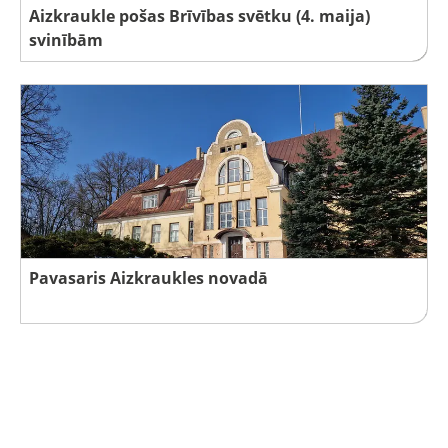
Aizkraukle pošas Brīvības svētku (4. maija)
svinībām
Pavasaris Aizkraukles novadā