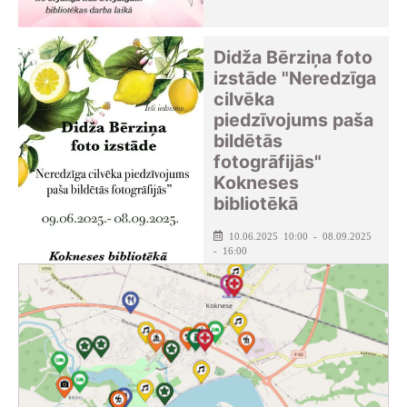
Didža Bērziņa foto
izstāde "Neredzīga
cilvēka
piedzīvojums paša
bildētās
fotogrāfijās"
Kokneses
bibliotēkā
10.06.2025 10:00 - 08.09.2025
- 16:00
Kokneses pagasta bibliotēka