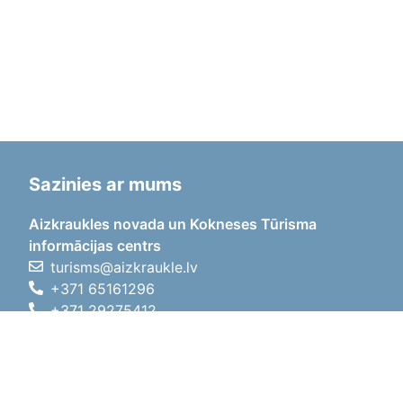
Sazinies ar mums
Aizkraukles novada un Kokneses Tūrisma
informācijas centrs
turisms@aizkraukle.lv
+371 65161296
+371 29275412
1905.gada iela 7, Koknese,
Aizkraukles novads, LV-5113
Darba laiki