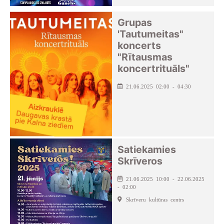
Grupas
'Tautumeitas"
koncerts
"Rītausmas
koncertrituāls"
21.06.2025 02:00 - 04:30
Satiekamies
Skrīveros
21.06.2025 10:00 - 22.06.2025
- 02:00
Skrīveru kultūras centrs