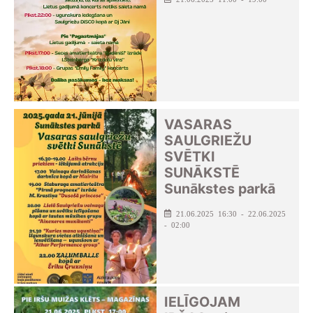
VASARAS
SAULGRIEŽU
SVĒTKI
SUNĀKSTĒ
Sunākstes parkā
21.06.2025 16:30 - 22.06.2025
- 02:00
IELĪGOJAM