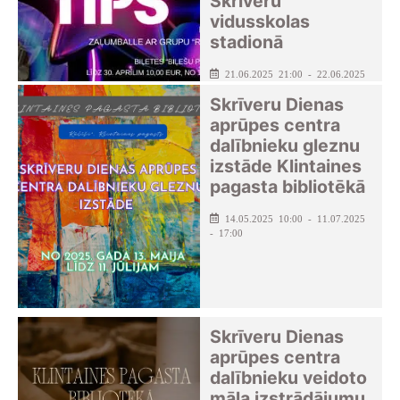
Skrīveru
vidusskolas
stadionā
21.06.2025 21:00 - 22.06.2025
- 03:00
Skrīveru Dienas
Skrīveru kultūras centrs
aprūpes centra
dalībnieku gleznu
izstāde Klintaines
pagasta bibliotēkā
14.05.2025 10:00 - 11.07.2025
- 17:00
Skrīveru Dienas
aprūpes centra
dalībnieku veidoto
māla izstrādājumu