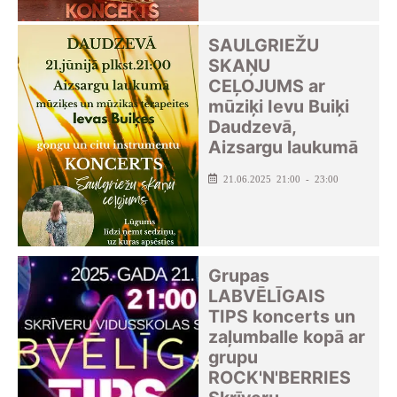
SAULGRIEŽU
SKAŅU
CEĻOJUMS ar
mūziķi Ievu Buiķi
Daudzevā,
Aizsargu laukumā
21.06.2025 21:00 - 23:00
Grupas
LABVĒLĪGAIS
TIPS koncerts un
zaļumballe kopā ar
grupu
ROCK'N'BERRIES