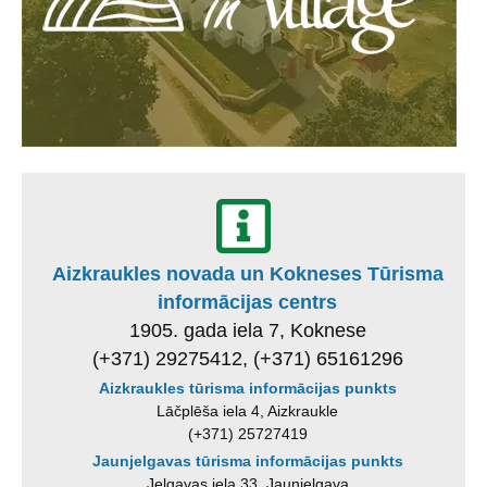
Aizkraukles novada un Kokneses Tūrisma
informācijas centrs
1905. gada iela 7, Koknese
(+371) 29275412, (+371) 65161296
Aizkraukles tūrisma informācijas punkts
Lāčplēša iela 4, Aizkraukle
(+371) 25727419
Jaunjelgavas tūrisma informācijas punkts
Jelgavas iela 33, Jaunjelgava