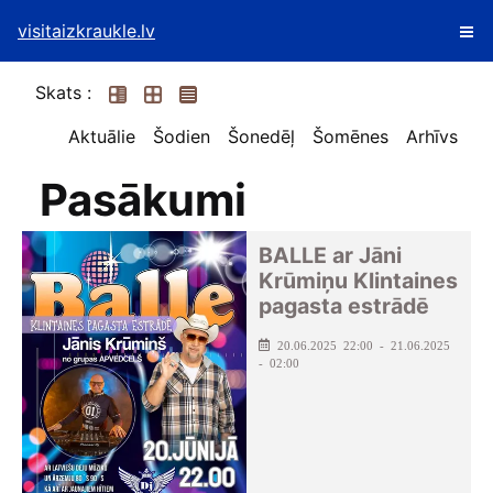
visitaizkraukle.lv
Skats :
Aktuālie
Šodien
Šonedēļ
Šomēnes
Arhīvs
Pasākumi
BALLE ar Jāni
Krūmiņu Klintaines
pagasta estrādē
20.06.2025 22:00 - 21.06.2025
- 02:00