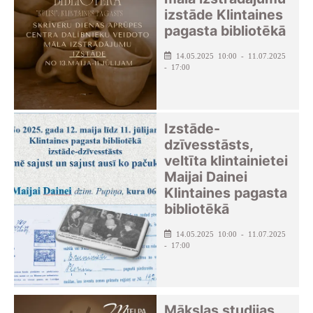
izstāde Klintaines
pagasta bibliotēkā
14.05.2025 10:00 - 11.07.2025
- 17:00
Izstāde-
dzīvesstāsts,
veltīta klintainietei
Maijai Dainei
Klintaines pagasta
bibliotēkā
14.05.2025 10:00 - 11.07.2025
- 17:00
Mākslas studijas