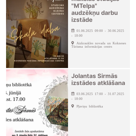
"MTelpa"
audzēkņu darbu
izstāde
01.06.2025 09:00 - 30.06.2025
- 18:00
Aizkraukles novada un Kokneses
Tūrisma informācijas centrs
Jolantas Sirmās
izstādes atklāšana
03.06.2025 17:00 - 31.07.2025
- 18:00
Pļaviņu bibliotēka