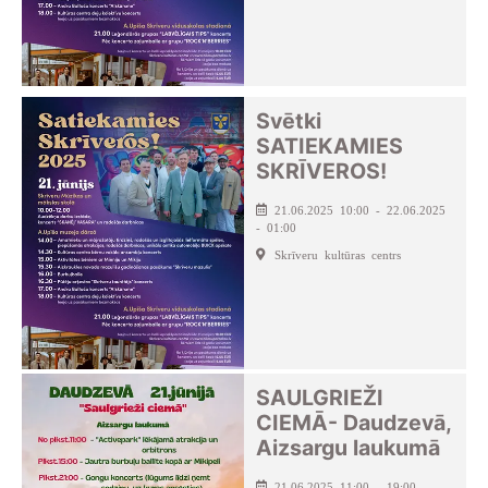
Svētki
SATIEKAMIES
SKRĪVEROS!
21.06.2025 10:00 - 22.06.2025
- 01:00
Skrīveru kultūras centrs
SAULGRIEŽI
CIEMĀ- Daudzevā,
Aizsargu laukumā
21.06.2025 11:00 - 19:00