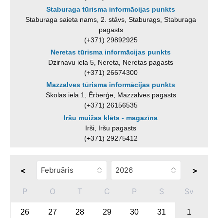
Staburaga tūrisma informācijas punkts
Staburaga saieta nams, 2. stāvs, Staburags, Staburaga
pagasts
(+371) 29892925
Neretas tūrisma informācijas punkts
Dzirnavu iela 5, Nereta, Neretas pagasts
(+371) 26674300
Mazzalves tūrisma informācijas punkts
Skolas iela 1, Ērberģe, Mazzalves pagasts
(+371) 26156535
Iršu muižas klēts - magazīna
Irši, Iršu pagasts
(+371) 29275412
<
>
P
O
T
C
P
S
Sv
26
27
28
29
30
31
1