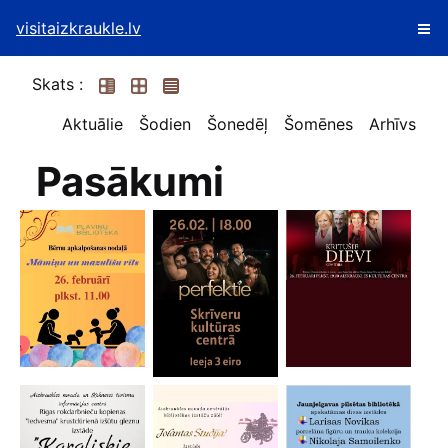
visitaizkraukle.lv
Skats :
Aktuālie
Šodien
Šonedēļ
Šomēnes
Arhīvs
Pasākumi