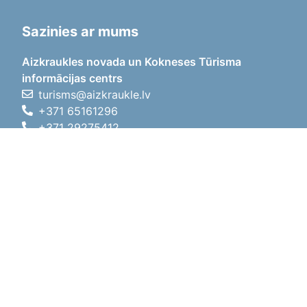
Sazinies ar mums
Aizkraukles novada un Kokneses Tūrisma
informācijas centrs
turisms@aizkraukle.lv
+371 65161296
+371 29275412
1905.gada iela 7, Koknese,
Aizkraukles novads, LV-5113
Darba laiki
Darba laiki
01.05.2026 - 30.09.2026
P, O, T, C, P
09:00 - 18:00
Pusdienu laiks
12:00 - 13:00
S
10:00 - 15:00
Sv
11:00 - 14:00