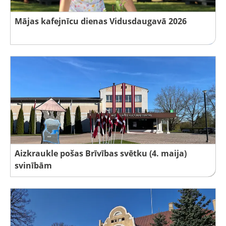
Mājas kafejnīcu dienas Vidusdaugavā 2026
Aizkraukle pošas Brīvības svētku (4. maija)
svinībām