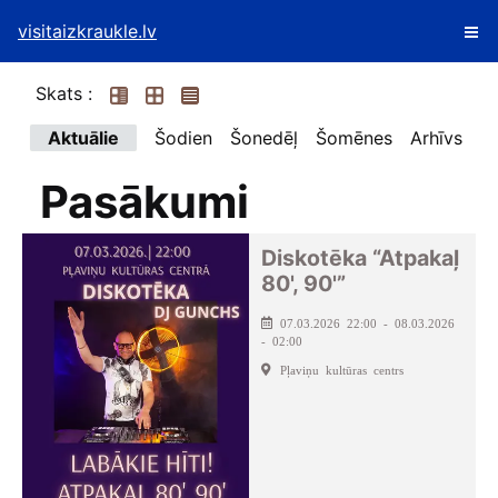
visitaizkraukle.lv
Skats :
Aktuālie
Šodien
Šonedēļ
Šomēnes
Arhīvs
Pasākumi
Diskotēka “Atpakaļ
80', 90'”
07.03.2026 22:00 - 08.03.2026
- 02:00
Pļaviņu kultūras centrs