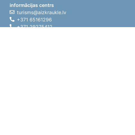
informācijas centrs
turisms@aizkraukle.lv
+371 65161296
+371 29275412
1905.gada iela 7, Koknese,
Aizkraukles novads, LV-5113
Darba laiki
Darba laiki
01.05.2026 - 30.09.2026
P, O, T, C, P
09:00 - 18:00
Pusdienu laiks
12:00 - 13:00
S
10:00 - 15:00
Sv
11:00 - 14:00
01.10.2025 - 30.04.2026
P, O, T, C, P
08:00 - 17:00
Pusdienu laiks
12:00
- 13:00
S
10:00 - 14:00