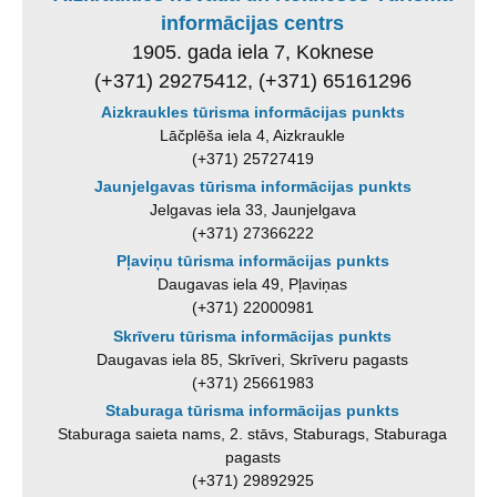
informācijas centrs
1905. gada iela 7, Koknese
(+371) 29275412, (+371) 65161296
Aizkraukles tūrisma informācijas punkts
Lāčplēša iela 4, Aizkraukle
(+371) 25727419
Jaunjelgavas tūrisma informācijas punkts
Jelgavas iela 33, Jaunjelgava
(+371) 27366222
Pļaviņu tūrisma informācijas punkts
Daugavas iela 49, Pļaviņas
(+371) 22000981
Skrīveru tūrisma informācijas punkts
Daugavas iela 85, Skrīveri, Skrīveru pagasts
(+371) 25661983
Staburaga tūrisma informācijas punkts
Staburaga saieta nams, 2. stāvs, Staburags, Staburaga
pagasts
(+371) 29892925