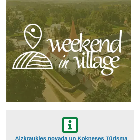
Aizkraukles novada un Kokneses Tūrisma