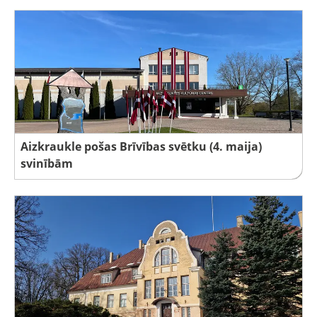
Aizkraukle pošas Brīvības svētku (4. maija)
svinībām