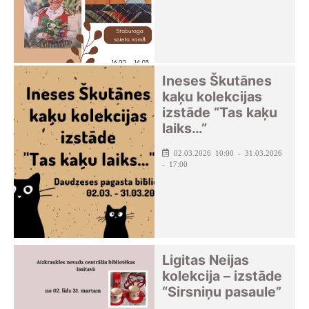
Ineses Škutānes
kaķu kolekcijas
izstāde “Tas kaķu
laiks…”
02.03.2026 10:00 - 31.03.2026
- 17:00
Ligitas Neijas
kolekcija – izstāde
“Sirsniņu pasaule”