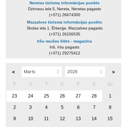
Neretas tūrisma informācijas punkts
Dzirnavu iela 5, Nereta, Neretas pagasts
(+371) 26674300
Mazzalves tūrisma informācijas punkts
Skolas iela 1, Ērberģe, Mazzalves pagasts
(+371) 26156535
Iršu muižas klēts - magazīna
Irši, Iršu pagasts
(+371) 29275412
<
>
P
O
T
C
P
S
Sv
23
24
25
26
27
28
1
2
3
4
5
6
7
8
9
10
11
12
13
14
15