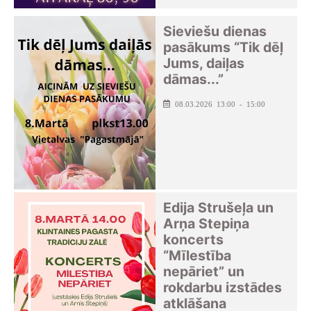
Sieviešu dienas
pasākums “Tik dēļ
Jums, daiļas
dāmas...”
08.03.2026 13:00 - 15:00
Edija Strušeļa un
Arņa Stepiņa
koncerts
“Mīlestība
nepāriet” un
rokdarbu izstādes
atklāšana