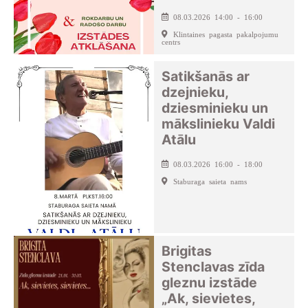
08.03.2026 14:00 - 16:00
Klintaines pagasta pakalpojumu
centrs
Satikšanās ar
dzejnieku,
dziesminieku un
mākslinieku Valdi
Atālu
08.03.2026 16:00 - 18:00
Staburaga saieta nams
Brigitas
Stenclavas zīda
gleznu izstāde
„Ak, sievietes,