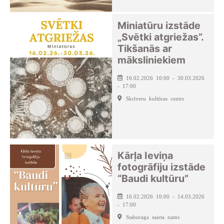
Miniatūru izstāde
„Svētki atgriežas”.
Tikšanās ar
māksliniekiem
16.02.2026 10:00 - 30.03.2026
- 17:00
Skrīveru kultūras centrs
Kārļa Ieviņa
fotogrāfiju izstāde
“Baudi kultūru”
16.02.2026 10:00 - 14.03.2026
- 17:00
Staburaga saieta nams