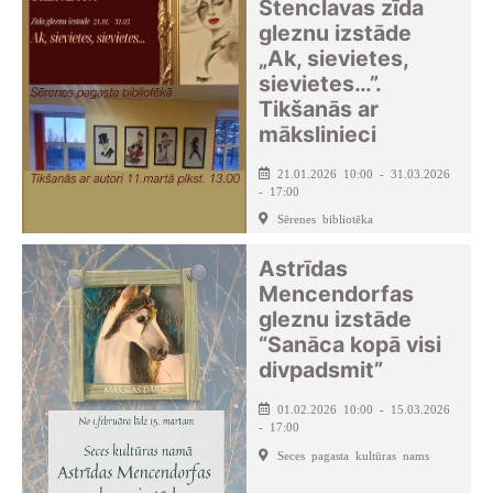
Stenclavas zīda
gleznu izstāde
„Ak, sievietes,
sievietes…”.
Tikšanās ar
mākslinieci
21.01.2026 10:00 - 31.03.2026
- 17:00
Sērenes bibliotēka
Astrīdas
Mencendorfas
gleznu izstāde
“Sanāca kopā visi
divpadsmit”
01.02.2026 10:00 - 15.03.2026
- 17:00
Seces pagasta kultūras nams