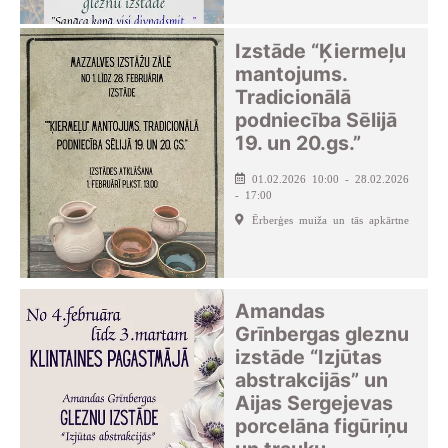
Izstāde “Ķiermeļu
mantojums.
Tradicionālā
podniecība Sēlijā
19. un 20.gs.”
01.02.2026 10:00 - 28.02.2026
- 17:00
Ērberģes muiža un tās apkārtne
Amandas
Grīnbergas gleznu
izstāde “Izjūtas
abstrakcijās” un
Aijas Sergejevas
porcelāna figūriņu