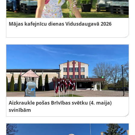
Mājas kafejnīcu dienas Vidusdaugavā 2026
Aizkraukle pošas Brīvības svētku (4. maija)
svinībām