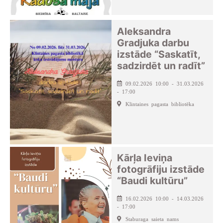
Aleksandra
Gradjuka darbu
izstāde “Saskatīt,
sadzirdēt un radīt”
09.02.2026 10:00 - 31.03.2026
- 17:00
Klintaines pagasta bibliotēka
Kārļa Ieviņa
fotogrāfiju izstāde
“Baudi kultūru”
16.02.2026 10:00 - 14.03.2026
- 17:00
Staburaga saieta nams