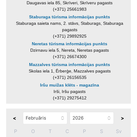
Daugavas iela 85, Skrīveri, Skrīveru pagasts
(+371) 25661983
Staburaga tūrisma informācijas punkts
Staburaga saieta nams, 2. stāvs, Staburags, Staburaga
pagasts
(+371) 29892925
Neretas tūrisma informācijas punkts
Dzirnavu iela 5, Nereta, Neretas pagasts
(+371) 26674300
Mazzalves tūrisma informācijas punkts
Skolas iela 1, Ērberģe, Mazzalves pagasts
(+371) 26156535
Iršu muižas klēts - magazīna
Irši, Iršu pagasts
(+371) 29275412
<
>
P
O
T
C
P
S
Sv