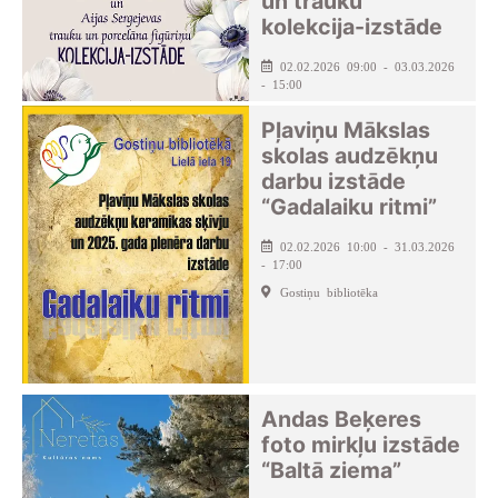
un trauku
kolekcija-izstāde
02.02.2026 09:00 - 03.03.2026
- 15:00
Klintaines pagasta pakalpojumu
Pļaviņu Mākslas
centrs
skolas audzēkņu
darbu izstāde
“Gadalaiku ritmi”
02.02.2026 10:00 - 31.03.2026
- 17:00
Gostiņu bibliotēka
Andas Beķeres
foto mirkļu izstāde
“Baltā ziema”