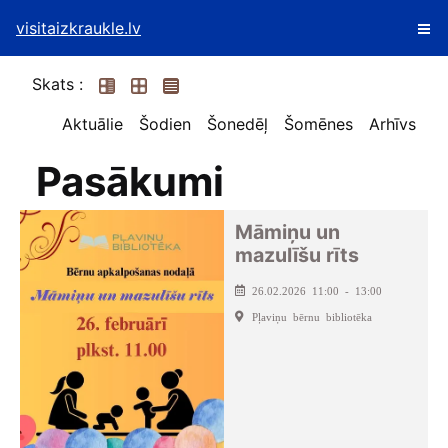
visitaizkraukle.lv
Skats :
Aktuālie
Šodien
Šonedēļ
Šomēnes
Arhīvs
Pasākumi
Māmiņu un
mazulīšu rīts
26.02.2026 11:00 - 13:00
Pļaviņu bērnu bibliotēka