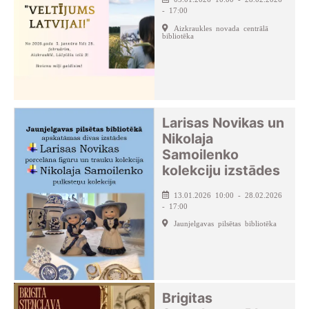
- 17:00
Aizkraukles novada centrālā
bibliotēka
Larisas Novikas un
Nikolaja
Samoilenko
kolekciju izstādes
13.01.2026 10:00 - 28.02.2026
- 17:00
Jaunjelgavas pilsētas bibliotēka
Brigitas