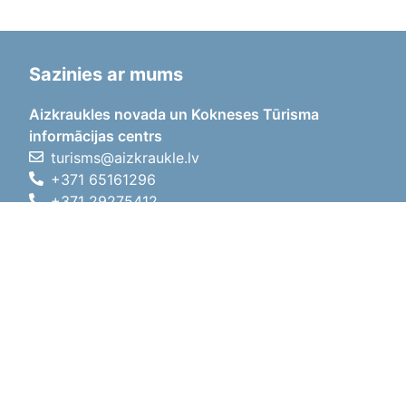
Sazinies ar mums
Aizkraukles novada un Kokneses Tūrisma
informācijas centrs
turisms@aizkraukle.lv
+371 65161296
+371 29275412
1905.gada iela 7, Koknese,
Aizkraukles novads, LV-5113
Darba laiki
Darba laiki
01.05.2026 - 30.09.2026
P, O, T, C, P
09:00 - 18:00
Pusdienu laiks
12:00 - 13:00